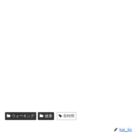
ウォーキング
健康
長時間
kai_lio