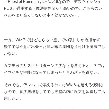
「Priest of Ramm」はレベル18なので、デスウィッシュ
PL６が通用する（魔法耐性８０と高いので、こちらのレ
ベルをより高くしないと中々効かないが）。
一方、Wiz７ではどちらも中盤までの敵にしか通用せず、
後半では不意に出会った弱い敵の集団を片付ける魔法でし
かない。
呪文失敗のリスクとリターンの少なさを考えると、７では
イマイチな性能になってしまったと言わざるを得ない。
それでも、低レベルで唱える分にはWiz６を超える便利さ
なので、多少無理をしてでも序盤の内に呪文を習得して活
用したい。