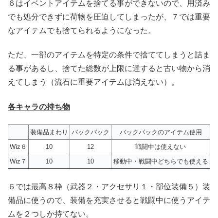
６はイベントアイテムを捨てる事ができないので、用済み
でも処分できずに荷物を圧迫してしまったが、７では重要
なアイテムでも捨てられるようになった。
ただ、一部のアイテムを特定の条件で捨ててしまうと詰ま
る事があるし、捨てた総数が上限に達すると古い物から消
えてしまう（流石に重要アイテムは消えない）。
各キャラの持ち物
装備品まわり
バックパック
バックパックのアイテム使用
Wiz６
10
12
戦闘中は使えない
Wiz７
10
10
移動中・戦闘中どちらでも使える
６では最高８枠（武器２・アクセサリ１・部位装備５）装
備品に使うので、装備を充実させると戦闘中に使うアイテ
ムを２つしか持てない。