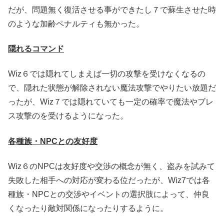
だが、問題無く復活させる事ができたし７で蘇生させた時
のような加齢ペナルティも無かった。
隠れるコマンド
Wiz６では隠れてしまえば一切の攻撃を受けなくなるの
で、隠れた状態が解除されない魔法攻撃でやりたい放題だ
ったが、Wiz７では隠れていても一定の確率で魔法やブレ
ス攻撃のを受けるようになった。
各種族・NPCとの友好度
Wiz６のNPCは友好度や交渉の概念が無く、盗みを試みて
失敗した相手への対応が変わる位だったが、Wiz7では各
種族・NPCとの交渉やイベントの選択肢によって、仲良
くなったり敵対関係になったりするように。