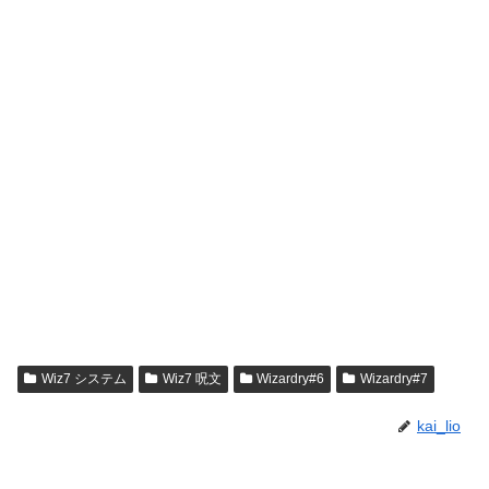
Wiz7 システム
Wiz7 呪文
Wizardry#6
Wizardry#7
kai_lio