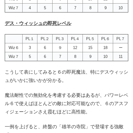
Wiz７
4
5
6
7
8
9
10
デス・ウィッシュの即死レベル
PL１
PL２
PL３
PL４
PL５
PL６
PL７
Wiz６
3
6
９
12
15
18
ー
Wiz７
5
6
7
8
9
10
11
こうして表にしてみると６の即死魔法、特にデスウィッシ
ュがいかに強いかが分かる。
魔法耐性での無効化を考慮する必要はあるが、パワーレベ
ル６で使えばほとんどの敵に対応可能なので、６のアスフ
ィジェーションさえ霞むほどに高性能。
一例を上げると、終盤の「雄羊の寺院」で登場する強敵