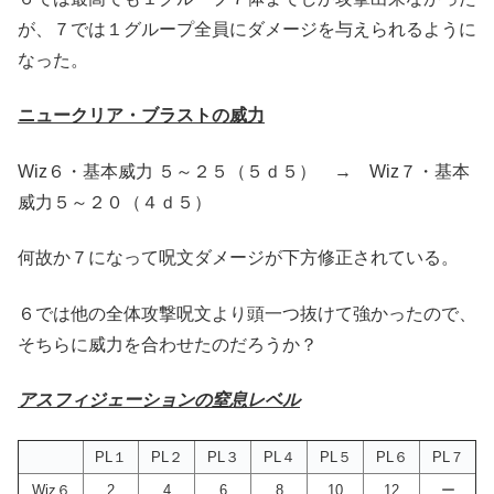
が、７では１グループ全員にダメージを与えられるように
なった。
ニュークリア・ブラストの威力
Wiz６・基本威力 ５～２５（５ｄ５） → Wiz７・基本
威力５～２０（４ｄ５）
何故か７になって呪文ダメージが下方修正されている。
６では他の全体攻撃呪文より頭一つ抜けて強かったので、
そちらに威力を合わせたのだろうか？
アスフィジェーションの窒息レベル
PL１
PL２
PL３
PL４
PL５
PL６
PL７
Wiz６
2
4
6
8
10
12
ー