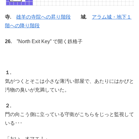
寺.
雄羊の寺院への昇り階段
城.
アラム城・地下１
階への降り階段
26.
”North Exit Key” で開く鉄格子
１.
気がつくとそこは小さな薄汚い部屋で、あたりにはかびと
汚物の臭いが充満していた。
２.
門の向こう側に立っている守衛がこちらをじっと監視して
いる･･･
「おい、オマエ！」