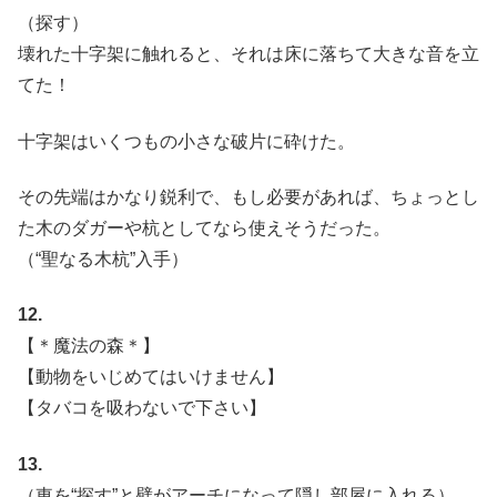
（探す）
壊れた十字架に触れると、それは床に落ちて大きな音を立
てた！
十字架はいくつもの小さな破片に砕けた。
その先端はかなり鋭利で、もし必要があれば、ちょっとし
た木のダガーや杭としてなら使えそうだった。
（“聖なる木杭”入手）
12.
【＊魔法の森＊】
【動物をいじめてはいけません】
【タバコを吸わないで下さい】
13.
（東を“探す”と壁がアーチになって隠し部屋に入れる）