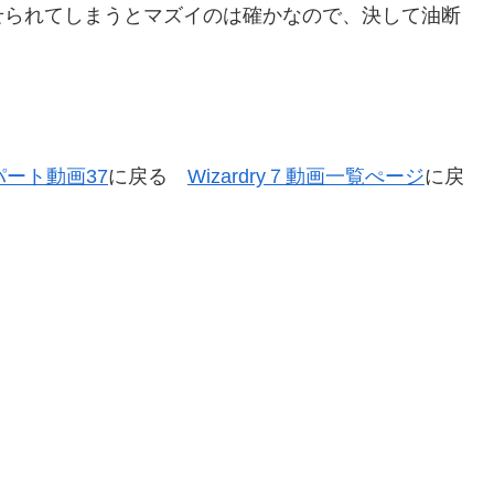
せられてしまうとマズイのは確かなので、決して油断
ート動画37
に戻る
Wizardry７動画一覧ぺージ
に戻