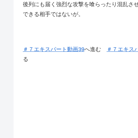
後列にも届く強烈な攻撃を喰らったり混乱さ
できる相手ではないが。
＃７エキスパート動画39
へ進む
＃７エキスパ
る