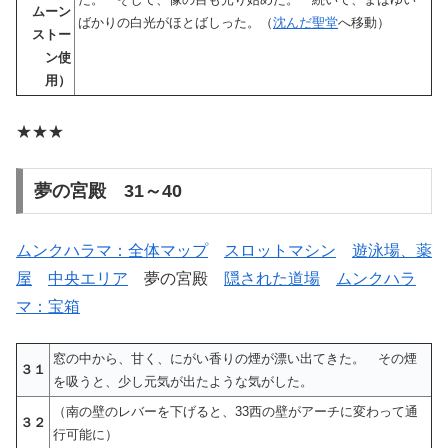
ムーン
ばかりの白光がほとばしった。（
沈んだ聖堂
へ移動）
ストー
ン使
用）
★★★
夢の宮殿 31～40
ムンクハラマ：全体マップ
スロットマシン
遊泳場、薬
屋
中央エリア
夢の宮殿
隠された道場
ムンクハラ
マ：宝箱
窓の中から、甘く、にがい香りの煙が漂い出てきた。 その煙
３１
を吸うと、少し元気が出たような気がした。
（南の壁のレバーを下げると、33西の壁がアーチに変わって通
３２
行可能に）