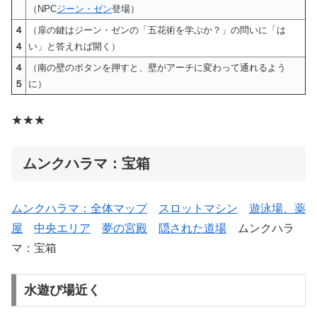
（NPC
ジーン・ゼン
登場）
４
（扉の鍵はジーン・ゼンの「五花術を学ぶか？」の問いに「は
４
い」と答えれば開く）
４
（南の壁のボタンを押すと、壁がアーチに変わって通れるよう
５
に）
★★★
ムンクハラマ：宝箱
ムンクハラマ：全体マップ
スロットマシン
遊泳場、薬
屋
中央エリア
夢の宮殿
隠された道場
ムンクハラ
マ：宝箱
水遊び場近く