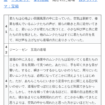
マ：宝箱
君たちは心地よい田園風景の中に立っていた。空気は新鮮で、修
業を積んでいるムンクたちの声が、彼らの動きと共に近付いてき
４
た。と、若いムンクが君たちに気づくと、小さな叫び声と共に君
１
たちの方を指さした。他のムンクたちはすぐに君たちの方を見
て、叫び声を上げながら道場の方に走りさっていった。
４
ジーン・ゼン 五花の道場
２
道場の中に入ると、修業中のムンクたちは近付いてくる君たちの
ことを、目を見開いて見つめた。あたりに、手を叩く大きな音が
響いた。すると、瞬き一つするかしないかのうちに、周りにいた
若いムンクたちは、必死になってどこかに消えようとしはじめ
４
た。だが、あちらこちらにいきかう足音やたまに聞こえる忍び笑
３
いのせいで、道場が空っぽだと信じることなど到底できなかっ
た。しかし、それを補って余りあるほどに、道場の主は忽然と現
れた。彼があまりにも突然現れたので、どこかから動いてきたと
思うよりは、空気の中から現れたと思った方がよいほどだった。