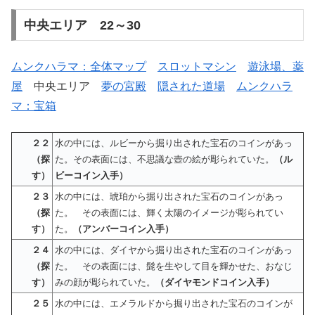
中央エリア 22～30
ムンクハラマ：全体マップ
スロットマシン
遊泳場、薬
屋
中央エリア
夢の宮殿
隠された道場
ムンクハラ
マ：宝箱
２２
水の中には、ルビーから掘り出された宝石のコインがあっ
（探
た。その表面には、不思議な壺の絵が彫られていた。
（ル
す）
ビーコイン入手）
２３
水の中には、琥珀から掘り出された宝石のコインがあっ
（探
た。 その表面には、輝く太陽のイメージが彫られてい
す）
た。
（アンバーコイン入手）
２４
水の中には、ダイヤから掘り出された宝石のコインがあっ
（探
た。 その表面には、髭を生やして目を輝かせた、おなじ
す）
みの顔が彫られていた。
（ダイヤモンドコイン入手）
２５
水の中には、エメラルドから掘り出された宝石のコインが