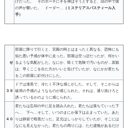
けだった。 そのポーチに手を伸ばそうとすると、頭の中で彼
の声が響いた。 ドーダー…
（ミステリアスパスティール入
手）
部屋に降りて行くと、宮殿の時とはまったく異なる、恐怖にも
似た悪い予感が体中に走った。部屋は空っぽだったが、何かい
せ
るような気配がした。なにか、暗くて危険で汚いものが…直観
は、早くここを出た方がいいと告げていたが、なにかが君たち
をこの部屋に釘付けにした。
ドアは漆黒で、冷たく不浄な感じがした。そして、そこからは
３９
破局の予感のようなものが感じられた。それは、通り抜けろと
誘っているかのように感じられた。
君たちは忘却の中に足を踏み入れた。君たちは落ちていった下
へ… 下へ…そして、いつのまにか落下は止まっていた。あた
４０
りは静寂で暗黒だった。足元はしっかりしていたが、そこには
なにも見えなかった。君たちの周りには、ただ虚無があるだけ