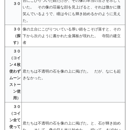
台にこびりついた錆だけが、その像の本当の古さを示して
３０
いた。 その像の荘厳な顔を見上げると、それは微かに微
笑んでいるようで、瞳は今にも輝き始めるかのように見え
た。
３０
像の土台にこびりついている厚い錆をこそげ落すと、その
（探
下から次のように書かれた金属板が現れた。 寺院の建立
す）
者
３０
（コイ
ン４枚
使わず
君たちは不透明の石を像の上に掲げた。 だが、なにも起
ムーン
きなかった。
ストー
ン使
用）
３０
（コイ
ン全て
君たちは不透明の石を像の上に掲げた。と、石が輝き始め
使って
た。 そして、像の目も光り始めた。 続いて、まばゆい