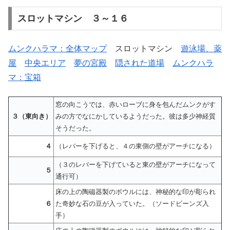
スロットマシン ３～１６
ムンクハラマ：全体マップ
スロットマシン
遊泳場、薬
屋
中央エリア
夢の宮殿
隠された道場
ムンクハラ
マ：宝箱
窓の向こうでは、赤いローブに身を包んだムンクがす
３（東向き）
みの方でなにかしているようだった。彼は多少神経質
そうだった。
４
（レバーを下げると、４の東側の壁がアーチになる）
（３のレバーを下げていると東の壁がアーチになって
５
通行可）
床の上の陶磁器製のボウルには、神秘的な印が彫られ
６
た奇妙な石の豆が入っていた。（ソードビーンズ入
手）