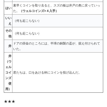
素早くコインを取り去ると、スズの板は井戸の奥に戻っていっ
はい
た。
（ウェルコインズ×４入手）
いい
（何も起こらない）
え
その
（何も起こらない）
他
ドアの掛金のところには、半球の銅製の盃が、据え付けられて
井
いた。
井
（ウ
ェル
コイ
君たちは、口をあける杯にコインを投げ込んだ。
ンズ
使
用）
★★★