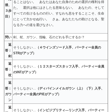
ることはない。 あなたはあなた自身のための選択の権利を得
後、
た。 選択は他にはさしたる意味もない。 あなたの、そして
３歩
すべての生けるものの行い、すなわち息をすることこそ、生命
目）
にとって欠かせぬ行い。 さぁ、あなたたちの助けとなる、聖
なる力への道を選びなさい。
問い
剣、杖、ガウン、指輪、石のどれを手にするか？
返
そうしなさい…
（４ウインズソード入手、パーティー全員の
答：
STRがアップ）
剣
返
そうしなさい…
（１２スターズスタッフ入手、パーティー全員
答：
のINT
がアップ）
杖
返
答：
そうしなさい…
（ディバインメイルガウン（上）（下）入手、
ガウ
パーティー全員のPIE
がアップ）
ン
返
そうしなさい…
（インビジブリティ―リング入手、パーティー