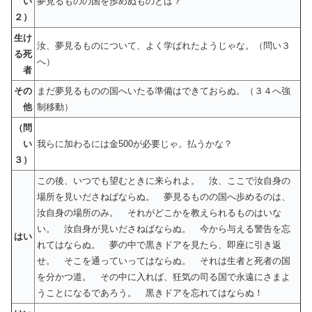
い
夢見るものの国を歩めぬものとは？
２）
生け
汝、夢見るものについて、よく学ばれたようじゃな。（問い３
る死
へ）
者
その
まだ夢見るものの国へいたる準備はできておらぬ。（３４へ強
他
制移動）
（問
い
我らに加わるには金500が必要じゃ。払うかな？
３）
この後、いつでも望むときに来られよ。 汝、ここで汝自身の
場所を見いださねばならぬ。 夢見るものの国へ歩めるのは、
汝自身の場所のみ。 それがどこかを教えられるものはいな
い。 汝自身が見いださねばならぬ。 今から与える警告を忘
はい
れてはならぬ。 夢の中で黒きドアを見たら、即座に引き返
せ。 そこを通っていってはならぬ。 それは生者と死者の国
を分かつ道。 その中に入れば、狂気の司る国で永遠にさまよ
うことになるであろう。 黒きドアを忘れてはならぬ！