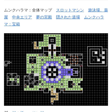
ムンクハラマ：全体マップ
スロットマシン
遊泳場、薬
屋
中央エリア
夢の宮殿
隠された道場
ムンクハラ
マ：宝箱