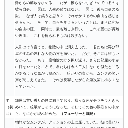
難からの解放を求める。 だが、彼らをつなぎ止めているのは
彼ら自身。 罠は、人生の鎖ではない。 罠は、彼ら自身の監
獄。 なぜ人は笑うと思う？ それがかりそめの自由を感じさ
せるから。 そして、自らを笑えるということは、まさに究極
の自由の証。 同時に、最も難しき行い。 これぞ脱出が得難
い理由。 これを得られるものは数少ない。
人影はそう言うと、物陰の中に消え去った。 君たちは再び部
屋のすみの哀れな人物の方を向いた。 だが、そこには誰もい
なかった。 もう一度物陰の方を振り返り、さらに部屋のすみ
に目をやったところで、君たちは今の二人になにか似たところ
があるような気がし始めた。 暗がりの奥から、ムンクの笑い
声が聞こえてきた。 それは反響しながら次第次第に小さくな
っていった。
す
部屋は甘い香りの煙に満ちており、様々な色がチラチラときら
（初
めいて、眩暈がしそうになった。そしてその色の渦巻きの中か
回）
ら、なにかが現れ始めた。
（フューリーと戦闘）
物静かなムンクが、クッションの上に座っていた。彼は長いパ