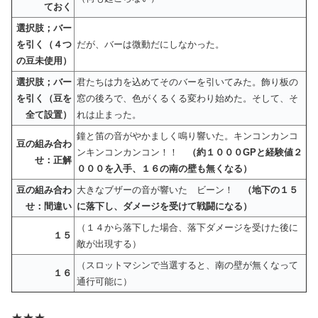
ておく
選択肢；バー
を引く（４つ
だが、バーは微動だにしなかった。
の豆未使用）
選択肢；バー
君たちは力を込めてそのバーを引いてみた。飾り板の
を引く（豆を
窓の後ろで、色がくるくる変わり始めた。そして、そ
全て設置）
れは止まった。
鐘と笛の音がやかましく鳴り響いた。キンコンカンコ
豆の組み合わ
ンキンコンカンコン！！
（約１０００GPと経験値２
せ：正解
０００を入手、１６の南の壁も無くなる）
豆の組み合わ
大きなブザーの音が響いた ビーン！
（地下の１５
せ：間違い
に落下し、ダメージを受けて戦闘になる）
（１４から落下した場合、落下ダメージを受けた後に
１５
敵が出現する）
（スロットマシンで当選すると、南の壁が無くなって
１６
通行可能に）
★★★