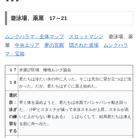
遊泳場、薬屋 17～21
ムンクハラマ：全体マップ
スロットマシン
遊泳場、薬
屋
中央エリア
夢の宮殿
隠された道場
ムンクハラ
マ：宝箱
１７
水遊び区域 極地ムンク協会
君たちは冷たい水の中に入った。そこは充分に背が立つほど浅
１８
かった。だが、君たちはすぐに震え始めた。
選択
肢：
早く体を温めようと、君たちは水面でバシャバシャ動き回っ
泳ぎ
た。（HPとスタミナが減って水泳スキルが上昇。スキルが高
の練
いと上がらない事もある） しばらくして、結局君たちは凍え
習を
る前に外へ出た。
する