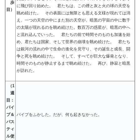
歩
に飛び回り始めた。 君たちは、この煙と灰と火の球の天空を
目）
眺め続けた。 その表面には無限とも思える文様が現れては消
え、一つの天空の中にまた別の天空が、暗黒の宇宙の中に数千
の太陽が現れるのを眺め続けた。数百万の惑星が、暗黒の中へ
と流れ込んでいった。 君たちの前で時間そのものも加速を始
め、君たちは国家、そして世界の崩壊を眺め続けた。 君たち
は銀河の流れの中で生命の進化を見守り、その誕生と成長、闘
争と死を眺め続けた。 そして、すべてが巨大な爆発となり、
時間そのものが静止するまで眺め続けた。 再び、静寂と暗黒
が訪れた。
（1
週
目：
パイ
プ＆
パイプをふかした。だが、何も起きなかった。
パス
ティ
ル使