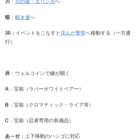
川
：
川の道・エリン川
へ
暗
：
暗き道
へ
30：
イベントをこなすと
沈んだ聖堂
へ移動する（一方通
行）
井
：ウェルコインで鍵が開く
A
：宝箱（ラバーホワイトベアー）
B
：宝箱（クロマティック・ライア等）
C
：宝箱（忍者専用の装備品）
あ～せ
：上下移動のハシゴに対応