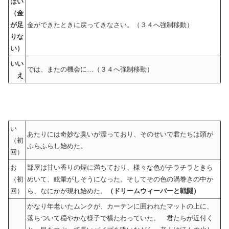
はい
（金
が足
金ができたときに戻ってきなさい。（３４へ強制移動）
りな
い）
いい
では、またの機会に…（３４へ強制移動）
え
い
あたりには奇妙な臭いが漂っており、そのせいで君たちは頭が
（初
ふらふらし始めた。
回）
お
部屋は甘い香りの煙に満ちており、様々な色がチラチラときら
（初
めいて、眩暈がしそうになった。そしてその色の渦巻きの中か
回）
ら、なにかが現れ始めた。
（ドリームウィーバーと戦闘）
かなり年老いたムンクが、カーテンに囲われたマットの上に、
落ちついて穏やかな様子で横たわっていた。 君たちが近付く