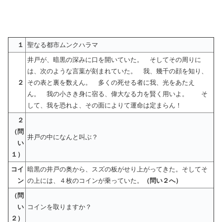
１
聖なる都市ムンクハラマ
井戸が、暗黒の深みに口を開いていた。 そしてその周りに
は、次のような言葉が刻まれていた。 我、幾千の顔を知り、
２
その表と裏を数えん。 多くの死せる者に我、光をあたえ
ん。 我の小さき身に宿る、偉大なる力を賢く用いよ。 そ
して、我を恐れよ、その面によりて運命は定まらん！
２
（問
井戸の中になんと叫ぶ？
い
１）
コイ
暗黒の井戸の奥から、スズの板がせり上がってきた。そしてそ
ン
の上には、４枚のコインが乗っていた。
（問い２へ）
（問
い
コインを取りますか？
２）