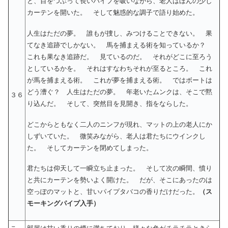
と、目をつぶって長いパイプを吸いながら、老人はほんの少し
カーテンを開いた。 そして魅惑的な調子で語り始めた。
人生はただの夢。 誰もが捜し、みつけることできない。 果
てなき追跡でしかない。 馬を捕まえる術を知っているか？
これも果なき追跡だ。 見ているのだ。 それがどこに至ろう
としているかを。 それはすなわちそれが至るところ。 これ
が馬を捕まえる術。 これが夢を捕まえる術。 ではボートは
どう漕ぐ？ 人生はただの夢。 年老いたムンクは、そこで黙
３６
り込んだ。 そして、突然目を見開き、指をならした。
どこからともなく二人のニンフが現れ、マットの上の老人にか
しずいていた。 微笑みながら、老人は君たちにウインクし
た。 そしてカーテンを閉めてしまった。
君たちは仰天して一瞬立ち止まった。 そして次の瞬間、憤り
と共にカーテンを勢いよく開けた。 だが、そこにあったのは
空っぽのマットと、甘いパイプタバコの香りだけだった。
（ス
モーキングパイプ入手）