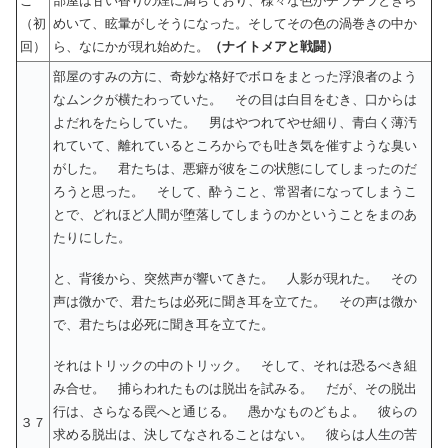
こ
部屋は甘い香りの煙に満ちており、様々な色がチラチラときら
（初
めいて、眩暈がしそうになった。そしてその色の渦巻きの中か
回）
ら、なにかが現れ始めた。
（ナイトメアと戦闘）
部屋のすみの方に、奇妙な格好でボロをまとった浮浪者のよう
なムンクが横たわっていた。 その目は白目をむき、口からは
よだれをたらしていた。 男はやつれてやせ細り、青白く薄汚
れていて、離れているところからでも吐き気を催すような臭い
がした。 君たちは、悪癖が彼をこの状態にしてしまったのだ
ろうと思った。 そして、酔うこと、常習者になってしまうこ
とで、どれほど人間が堕落してしまうのかということをまのあ
たりにした。
と、背後から、突然声が響いてきた。 人影が現れた。 その
声は微かで、君たちは必死に聞き耳を立てた。 その声は微か
で、君たちは必死に聞き耳を立てた。
それはトリックの中のトリック。 そして、それは恐るべき組
み合せ。 捕らわれたものは脱出を試みる。 だが、その脱出
行は、さらなる罠へと通じる。 愚かなものどもよ。 彼らの
３７
求める脱出は、決してなされることはない。 彼らは人生の苦