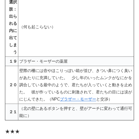
選択
肢：
出ら
れる
（何も起こらない）
内に
出て
しま
う
１９
ブラザー・モーザーの薬屋
壁際の柵には壺やほこりっぽい箱が並び、きつい鼻につく臭い
があたりに充満していた。 少し年のいったムンクがなにかを
２０
調合している最中のようで、君たちが入っていくと動きを止め
た。 彼が作っているものに刺激されて、君たちの目には涙が
にじんできた。（NPC
ブラザー・モーザー
と交渉）
（北の壁にあるボタンを押すと、壁がアーチに変わって通行可
２１
能に）
★★★