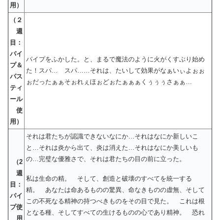
用）
（２
週
目：
パイ
パイプをふかした。と、まるで魔法のように火がくすぶり始め
プ＆
た！スパ… スパ……それは、たいして効果がなぁいぃよぉぉ
パス
ぉだったぁぁそぉれぇほぉどぉたぁぁぁくぅぅぅさぁぁ…
ティ
ール
使
用）
それは君たちが認識できないなにか…それはなにか新しいこ
と…それは炎から出て、炎は消えた…それはなにか美しいも
の…完璧な優雅さで、それは君たちの目の前に立った。
（2
週
私は生命の精。 そして、創造と破壊のすべてを統一する
目：
精。 あなたは命あるものの驚異、命なきものの虚無、そして
パイ
この不死なる精神の持つべきものをその目で見た。 これは根
プ使
となる種、そしてすべての生けるものの心であり精神。 恐れ
用