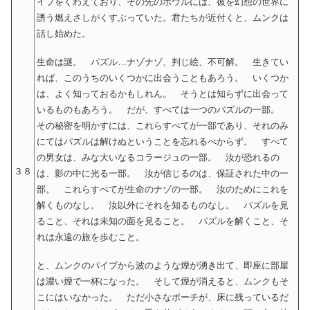
イプをくわえており、その先のボウルには、彼を幻想の世界に
誘う燃えさしがくすぶっていた。君たちが近付くと、ムンクは
話し始めた。
生命は謎。 パズル…ナゾナゾ、判じ絵、不可解。 生きてい
れば、このうちのいくつかに出会うこともあろう。 いくつか
は、よく知っておるかもしれん。 そうとは知らずに出会って
いるものもあろう。 だが、すべては一つのパズルの一部。
その秘密を明かすには、これらすべてが一部であり、それのみ
にてはパズルは解けぬということを忘れるべからず。 すべて
の男女は、みな大いなるコラージュの一部。 汝が恐れるの
３８
は、影の中に光る一部。 汝が信じるのは、保証された中の一
部。 これらすべてが生命のナゾの一部。 汝のためにこれを
解くものなし。 汝以外にそれを知るものなし。 パズルを見
ること、それは未知の面を見ること。 パズルを解くこと、そ
れは永遠の旅を歩むこと。
と、ムンクのパイプから波のような煙が湧き出て、即座に部屋
は濃い煙で一杯になった。 そして煙が消えると、ムンクもそ
こにはいなかった。 ただ小さなポーチが、床に残っているだ