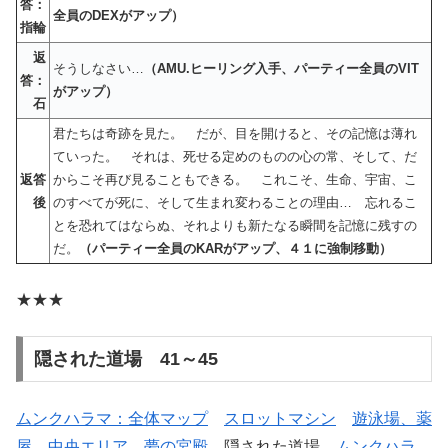
答：
全員のDEX
がアップ）
指輪
返
そうしなさい…
（AMU.ヒーリング入手、パーティー全員のVIT
答：
がアップ）
石
君たちは奇跡を見た。 だが、目を開けると、その記憶は薄れ
ていった。 それは、死せる定めのものの心の常、そして、だ
返答
からこそ再び見ることもできる。 これこそ、生命、宇宙、こ
後
のすべてが死に、そして生まれ変わることの理由… 忘れるこ
とを恐れてはならぬ、それよりも新たなる瞬間を記憶に残すの
だ。
（パーティー全員のKARがアップ、４１に強制移動）
★★★
隠された道場 41～45
ムンクハラマ：全体マップ
スロットマシン
遊泳場、薬
屋
中央エリア
夢の宮殿
隠された道場
ムンクハラ