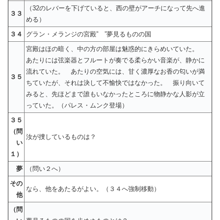
（32のレバーを下げていると、西の壁がアーチになって先へ進
３３
める）
３４
グラン・メランジの宮殿” ”夢見るものの国
宮殿はほの暗く、中の方の部屋は魅惑的にきらめいていた。
あたりには弦楽器とフルートが奏でる柔らかい音楽が、静かに
流れていた。 あたりの空気には、甘く濃厚なお香の匂いが満
３５
ちていたが、それは決して不愉快ではなかった。 振り向いて
みると、先ほどまで誰もいなかったところに物静かな人影が立
っていた。（パレス・ムンク登場）
３５
（問
汝が捜しているものは？
い
１）
夢
（問い２へ）
その
なら、他をあたるがよい。（３４へ強制移動）
他
（問