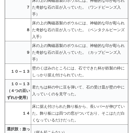
床の上の陶磁器製のボウルには、神秘的な印が彫られ
７
た奇妙な石の豆が入っていた。（ワンドビーンズ入
手）
床の上の陶磁器製のボウルには、神秘的な印が彫られ
８
た奇妙な石の豆が入っていた。（ペンタクルビーンズ
入手）
床の上の陶磁器製のボウルには、神秘的な印が彫られ
９
た奇妙な石の豆が入っていた。（カップビーンズ入
手）
壁のくぼみのところには、石でできた杯が鉄製の枠に
１０～１３
しっかり据え付けられていた。
１０～１３
君たちは杯の中に豆を弾いて、石の受け皿が壁の中に
（４つの豆い
入っていくのを見守った。
ずれか使用）
床に据え付けられた飾り板から、長いバーが伸びてい
１４
た。飾り板には四つの窓がついており、そこはただ白
くなっているだけだった。
選択肢：放っ
（何も起こらない）