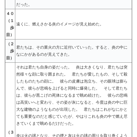
だった。
４０
（１
遠くに、燃えさかる炎のイメージが見え始めた。
歩
目）
（２
君たちは、その業火の方に近付いていった。すると、炎の中に
歩
なにかがあるのが見えてきた。
目）
それは君たち自身の姿だった。 炎は大きくなり、君たちは突
然様々な顔に取り囲まれた。 君たちが愛したもの、そして殺
したものたちの顔に。 彼らの皮膚は泡立ち、その眼球は膨ら
んで、彼らが悲鳴を上げると同時に爆発した。 そして君たち
は、彼らが黒こげの死体になるまで眺め続けた。 彼らの悲鳴
は高笑いへと変わり、その姿が灰になると、今度は炎の中に巨
大な建物のようなものが出現した。 君たちはこれがなにかと
ても重要なのだと感じていたが、やはりこれも炎の中で燃え尽
きていくまで眺めるだけだった。
（３
炎は火の球となり、その煙と灰は火の球の周りを取り巻くよう