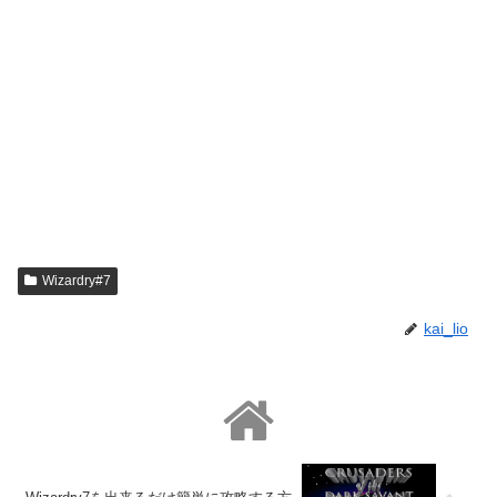
Wizardry#7
kai_lio