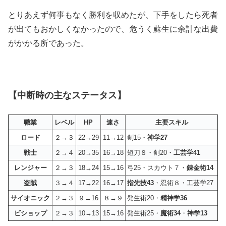
とりあえず何事もなく勝利を収めたが、下手をしたら死者
が出てもおかしくなかったので、危うく蘇生に余計な出費
がかかる所であった。
【中断時の主なステータス】
職業
レベル
HP
速さ
主要スキル
ロード
２→３
22→29
11→12
剣15・
神学27
戦士
２→４
20→35
16→18
短刀８・剣20・
工芸学41
レンジャー
２→３
18→24
15→16
弓25・スカウト７・
錬金術14
盗賊
３→４
17→22
16→17
指先技43
・忍術８・工芸学27
サイオニック
２→３
９→16
８→９
発生術20・
精神学36
ビショップ
２→３
10→13
15→16
発生術25・
魔術34
・
神学13