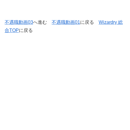
不遇職動画03
へ進む
不遇職動画01
に戻る
Wizardry 総
合TOP
に戻る