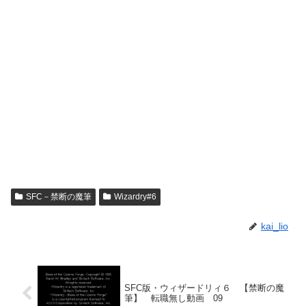
SFC－禁断の魔筆
Wizardry#6
kai_lio
SFC版・ウィザードリィ６ 【禁断の魔
筆】 転職無し動画 09