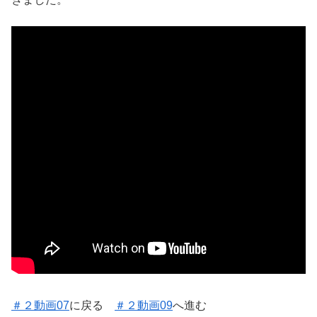
＃２動画07
に戻る
＃２動画09
へ進む