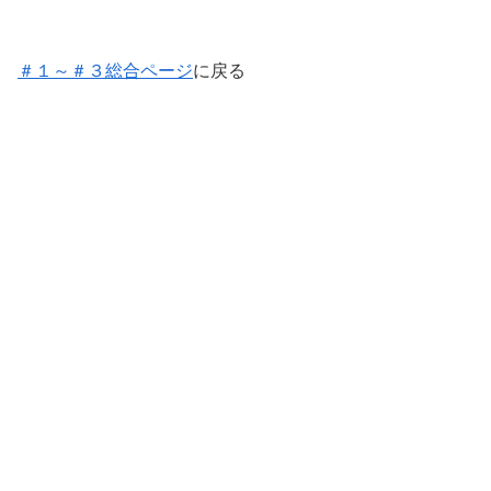
＃１～＃３総合ページ
に戻る