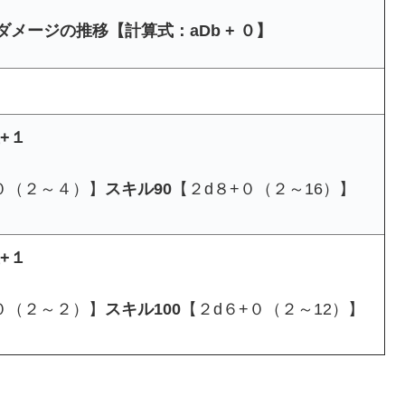
ダメージの推移【計算式：aDb + ０】
）
+１
０（２～４）】
スキル90
【２d８+０（２～16）】
+１
０（２～２）】
スキル100
【２d６+０（２～12）】