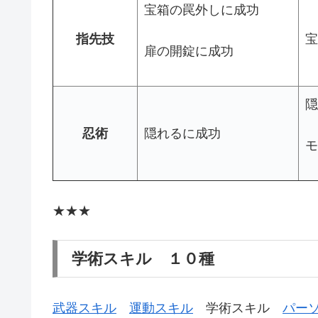
宝箱の罠外しに成功
指先技
宝
扉の開錠に成功
隠
忍術
隠れるに成功
モ
★★★
学術スキル １０種
武器スキル
運動スキル
学術スキル
パー