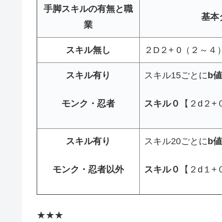
手脚スキルの有無と職
基本
業
スキル無し
２D２+ 0（２～４
スキル有り
スキル15ごとに
b値
モンク・忍者
スキル０
【２d２+
スキル有り
スキル20ごとに
b値
モンク・忍者以外
スキル０
【２d１+
★★★