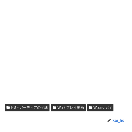
PS－ガーディアの宝珠
Wiz7 プレイ動画
Wizardry#7
kai_lio