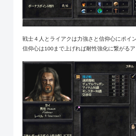
戦士４人とライアクは力強さと信仰心にポイ
信仰心は100まで上げれば耐性強化に繋がる