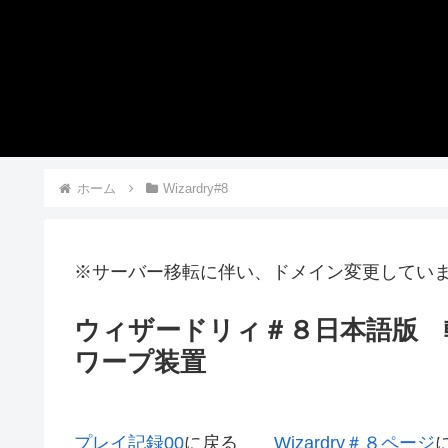
ホーム
Wizardry#8
※サーバー移転に伴い、ドメイン変更してい
ウィザードリィ＃８日本語版 転
ワープ装置
プレイ記録00
に戻る
Wizardry＃８ページ