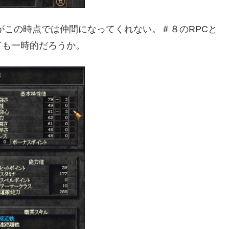
ina だがこの時点では仲間になってくれない。＃８のRPCと
ても一時的だろうか。