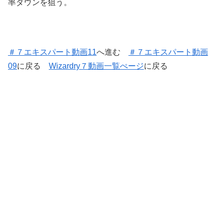
率ダウンを狙う。
＃７エキスパート動画11
へ進む
＃７エキスパート動画
09
に戻る
Wizardry７動画一覧ぺージ
に戻る