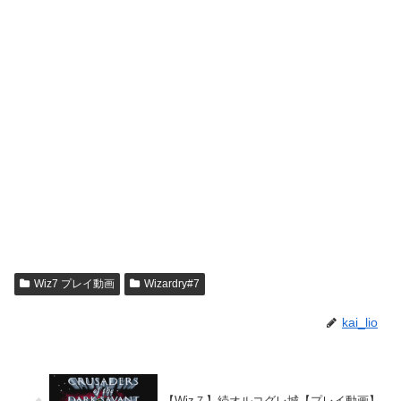
Wiz7 プレイ動画
Wizardry#7
kai_lio
【Wiz７】続オルコグレ城【プレイ動画】