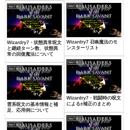
Wiz7 呪文
Wiz7 呪文
Wizardry7 召喚魔法のモ
Wizardry7・状態異常呪文
ンスターリスト
と継続ターン数、状態異
常の回復魔法について
Wiz7 呪文
Wiz7 呪文
Wizardry7・戦闘時の呪文
による±補正のまとめ
雲系呪文の基本情報と補
足、応用例について
Wiz7 呪文
Wiz7 呪文