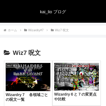
kai_lio ブログ
ホーム
Wizardry#7
Wiz7 呪文
Wiz7 呪文
Wiz7 呪文
Wiz7 システム
Wizardry６と７の変更点
Wizardry７ 各領域ごと
や比較
の呪文一覧