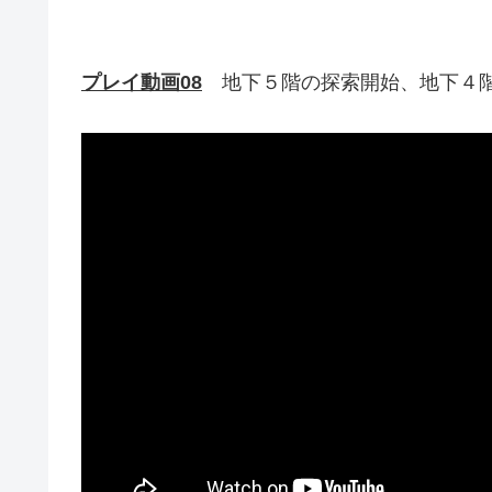
プレイ動画08
地下５階の探索開始、地下４