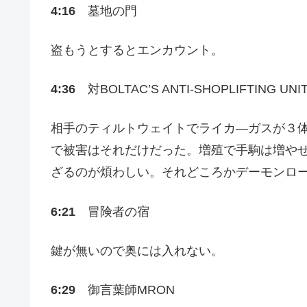
4:16
墓地の門
盗もうとするとエンカウント。
4:36
対BOLTAC’S ANTI-SHOPLIFTING UNI
相手のティルトウェイトでライカ―ガスが３
で被害はそれだけだった。増殖で手駒は増や
ざるのが煩わしい。それどころかデーモンロ
6:21
冒険者の宿
鍵が無いので奥には入れない。
6:29
御言葉師MRON