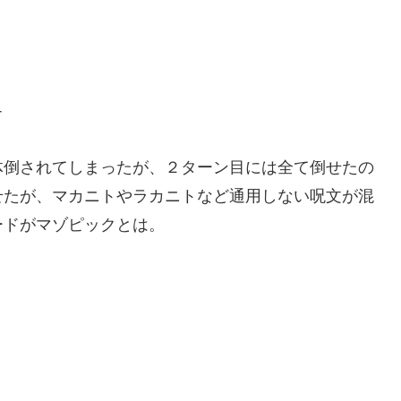
T
体倒されてしまったが、２ターン目には全て倒せたの
せたが、マカニトやラカニトなど通用しない呪文が混
ードがマゾピックとは。