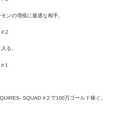
ーモンの増殖に最適な相手。
 #２
に入る。
 #１
UIRES- SQUAD #２で100万ゴールド稼ぐ。