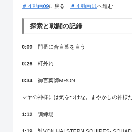
＃４動画09
に戻る
＃４動画11
へ進む
探索と戦闘の記録
0:09
門番に合言葉を言う
0:26
町外れ
0:34
御言葉師MRON
マヤの神様には気をつけな。まやかしの神様
1:12
訓練場
1:19
対VON HALSTERN SQUIRES- SQUAD