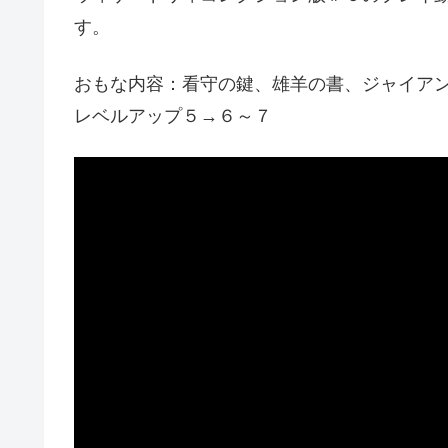
す。
おもな内容：看守の鍵、雄羊の書、ジャイア
レベルアップ５→６～７