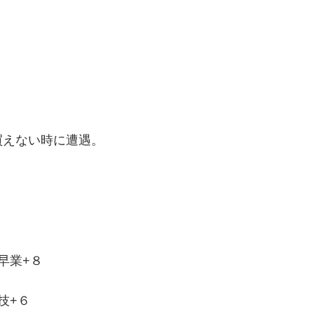
買えない時に遭遇。
早業+８
技+６