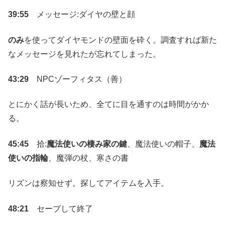
39:55
メッセージ:ダイヤの壁と顔
のみ
を使ってダイヤモンドの壁面を砕く。調査すれば新た
なメッセージを見れたが忘れてしまった。
43:29
NPCゾーフィタス（善）
とにかく話が長いため、全てに目を通すのは時間がかか
る。
45:45
拾:
魔法使いの棲み家の鍵
、魔法使いの帽子、
魔法
使いの指輪
、魔弾の杖、寒さの書
リズンは察知せず。探してアイテムを入手。
48:21
セーブして終了