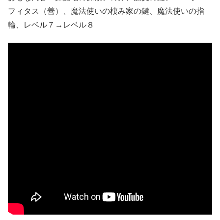
フィタス（善）、魔法使いの棲み家の鍵、魔法使いの指
輪、レベル７→レベル８