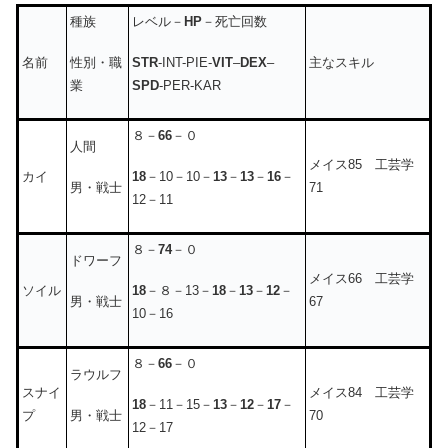
種族
レベル－
HP
－死亡回数
性別・職
STR
-INT-PIE-
VIT
–
DEX
–
名前
主なスキル
業
SPD
-PER-KAR
８－
66
－０
人間
メイス85 工芸学
18
－10－10－
13
－
13
－
16
－
カイ
男・戦士
71
12－11
８－
74
－０
ドワーフ
メイス66 工芸学
18
－８－13－
18
－
13
－
12
－
ソイル
男・戦士
67
10－16
８－
66
－０
ラウルフ
スナイ
メイス84 工芸学
18
－11－15－
13
－
12
－
17
－
男・戦士
プ
70
12－17