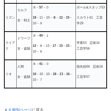
８－
57
－０
ポール&スタッフ53
エルフ
18
－11－10－
８
－
12
－
15
－
スカウト61 工芸
リズン
女・戦士
10－９
学29
８－
49
－１
ドワーフ
ライア
早業53 忍術16
12
－８－13－
17
－
15
－
15
－
女・盗賊
ク
工芸学56
10－６
８－
41
－０
人間
指先技69 忍術16
10
－10－10－
18
－
13
－
16
－
リオ
女・盗賊
工芸学57
10－７
＃６個別ページ
に戻る