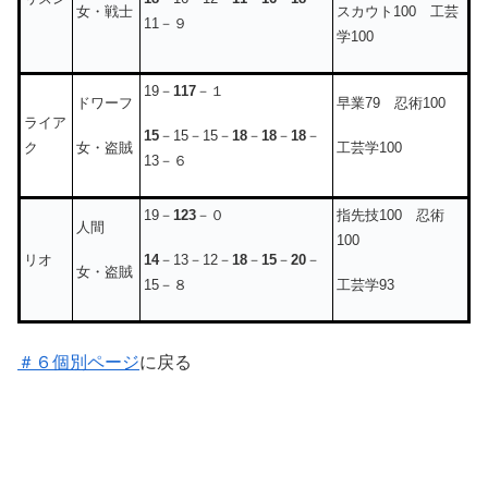
女・戦士
スカウト100 工芸
11－９
学100
19－
117
－１
ドワーフ
早業79 忍術100
ライア
15
－15－15－
18
－
18
－
18
－
女・盗賊
工芸学100
ク
13－６
19－
123
－０
指先技100 忍術
人間
100
14
－13－12－
18
－
15
－
20
－
リオ
女・盗賊
15－８
工芸学93
＃６個別ページ
に戻る