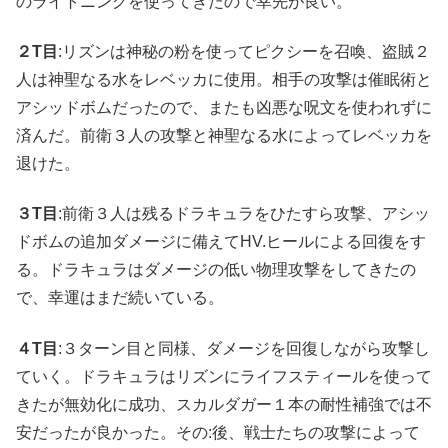
のライトニングを使ってきたので幸先が良い。
２T目
:リズンは神秘の粉を使ってピクシーを召喚、盗賊２
人は神聖なる水をレベッカに使用。相手の攻撃は催眠術と
アシッドボムだったので、またも凶悪な呪文を使われずに
済んだ。前衛３人の攻撃と神聖なる水によってレベッカを
退けた。
３T目
:前衛３人は残るドラキュラをひたすら攻撃、アシッ
ドボムの追加ダメージに備えてHV.ヒールによる回復をす
る。ドラキュラはダメージの低い物理攻撃をしてきたの
で、幸運はまだ続いている。
４T目
:３ターン目と同様、ダメージを回復しながら攻撃し
ていく。ドラキュラはリズンにライフスティールを使って
きたが無効化に成功、スカルダガー１本の耐性補強では不
安だったが良かった。その:後、戦士たちの攻撃によって