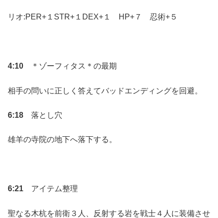
リオ:PER+１STR+１DEX+１ HP+７ 忍術+５
4:10
＊ゾーフィタス＊の最期
相手の問いに正しく答えてバッドエンディングを回避。
6:18
落とし穴
雄羊の寺院の地下へ落下する。
6:21
アイテム整理
聖なる木杭を前衛３人、反射する岩を戦士４人に装備させ