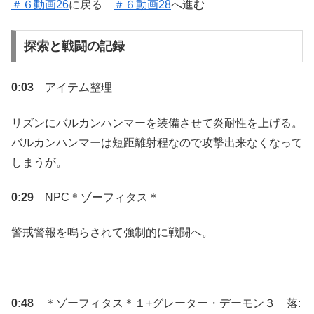
＃６動画26
に戻る
＃６動画28
へ進む
探索と戦闘の記録
0:03
アイテム整理
リズンにバルカンハンマーを装備させて炎耐性を上げる。
バルカンハンマーは短距離射程なので攻撃出来なくなって
しまうが。
0:29
NPC＊ゾーフィタス＊
警戒警報を鳴らされて強制的に戦闘へ。
0:48
＊ゾーフィタス＊１+グレーター・デーモン３ 落: