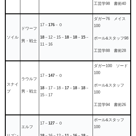
工芸学98 書術40
ダガー76 メイス
17－
176
－０
100
ドワーフ
18
－12－15－
18
－
18
－
15
－
ソイル
ポール&スタッフ98
男・戦士
11－16
工芸学88 書術28
ダガー100 ソード
100
17－
147
－０
ラウルフ
スナイ
ポール&スタッフ
18
－17－18－
17
－
18
－
18
－
男・戦士
プ
100
15－17
工芸学94 書術26
ポール&スタッフ
17－
127
－０
エルフ
100
18
－16－12－
11
－
16
－
18
－
リズン