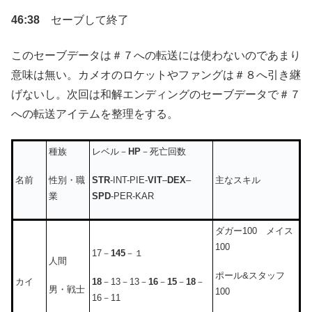
46:38
セーブして終了
このセーブデータは＃７への転送には使わないのであまり
意味は無い。カメオのロケットやファングは＃８へ引き継
げないし。次回は和解エンディングのセーブデータで＃７
への転送アイテムを整理をする。
種族
レベル－
HP
－死亡回数
性別・職
STR
-INT-PIE-
VIT
–
DEX
–
名前
主なスキル
業
SPD
-PER-KAR
ダガー100 メイス
100
17－
145
－１
人間
ポール&スタッフ
18
－13－13－
16
－
15
－
18
－
カイ
男・戦士
100
16－11