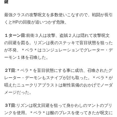
鍵
最強クラスの攻撃呪文を多数使いこなすので、戦闘が長引
くとHPの回復が追いつかず危険。
１ターン目
:前衛３人は攻撃、盗賊２人は隠れて攻撃呪文
の回避を図る。リズンは夜のステッキで盲目状態を狙った
が不発、＊ベラ＊はコンジュレーションでグレーター・デ
ーモン１体を召喚した。
２T目
:＊ベラ＊を盲目状態にする事に成功、召喚されたグ
レーター・デーモンもスナイプが討ち取った。＊ベラ＊が
唱えたニュークリアブラストは耐性装備のおかげでノーダ
メージだった。
３T目
:リズンは呪文回避を狙って身かわしのマントのブリ
ンクを使用。＊ベラ＊は酸のブレスを使ってきたが呪文に