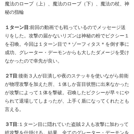
魔法のロープ（上）、魔法のローブ（下）、魔法の杖、神
秘の指輪
１ターン目
:前回の動画でも戦っているのでメッセージ送
りをした。攻撃の届かないリズンは神秘の粉でピクシー１
を召喚。今回は１ターン目で＊ゾーフィタス＊を倒す事に
成功、グレーター・デーモンからも大したダメージを受け
なかったので幸先が良い。
２T目
:後衛３人が目潰しや夜のステッキを使いながら前衛
が物理攻撃を加えた所、１体しか盲目状態に出来なかった
が攻撃によって１体を撃破。召喚したピクシーが早々にや
られて退場してしまったが、上手く盾になってくれたとも
言える。
３T目
:１ターン目に隠れていた盗賊２人も攻撃に加わって
総攻撃を仕掛ける。結果、全てのグレーター・デーモンを