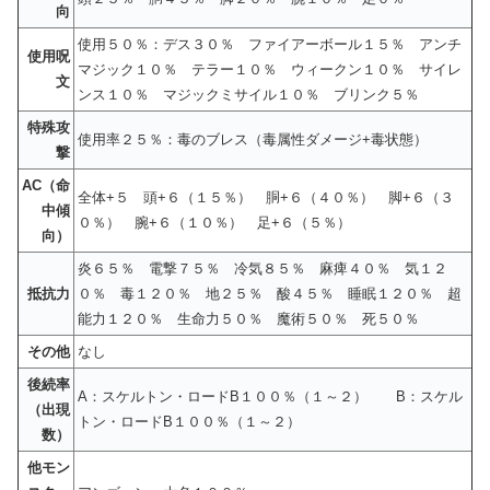
向
使用５０％：デス３０％ ファイアーボール１５％ アンチ
使用呪
マジック１０％ テラー１０％ ウィークン１０％ サイレ
文
ンス１０％ マジックミサイル１０％ ブリンク５％
特殊攻
使用率２５％：毒のブレス（毒属性ダメージ+毒状態）
撃
AC（命
全体+５ 頭+６（１５％） 胴+６（４０％） 脚+６（３
中傾
０％） 腕+６（１０％） 足+６（５％）
向）
炎６５％ 電撃７５％ 冷気８５％ 麻痺４０％ 気１２
抵抗力
０％ 毒１２０％ 地２５％ 酸４５％ 睡眠１２０％ 超
能力１２０％ 生命力５０％ 魔術５０％ 死５０％
その他
なし
後続率
A：スケルトン・ロードB１００％（１～２） B：スケル
（出現
トン・ロードB１００％（１～２）
数）
他モン