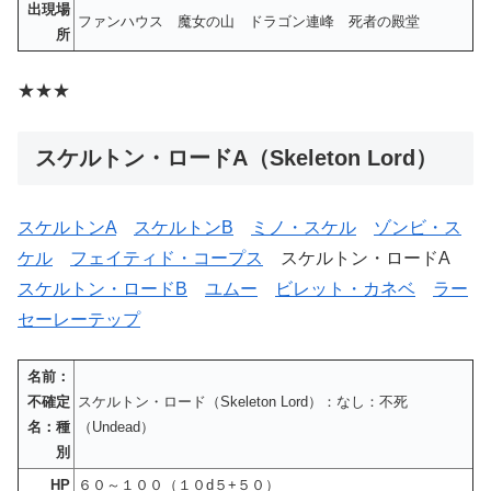
出現場
ファンハウス 魔女の山 ドラゴン連峰 死者の殿堂
所
★★★
スケルトン・ロードA（Skeleton Lord）
スケルトンA
スケルトンB
ミノ・スケル
ゾンビ・ス
ケル
フェイティド・コープス
スケルトン・ロードA
スケルトン・ロードB
ユムー
ビレット・カネベ
ラー
セーレーテップ
名前：
不確定
スケルトン・ロード（Skeleton Lord）：なし：不死
名：種
（Undead）
別
HP
６０～１００（１０d５+５０）