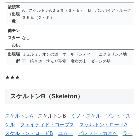
後続率
A：スケルトンA２５％（３～５） B：バンパイア・ルーク
（出現
３５％（２～５）
数）
他モン
スター
なし
お供
出現場
ミュルミデオンの道 オールドシティー ニクタリンス地
所
下 暗き道 沈んだ聖堂 魔女の山 ダーンの塔
★★★
スケルトンB（Skeleton）
スケルトンA
スケルトンB
ミノ・スケル
ゾンビ・ス
ケル
フェイティド・コープス
スケルトン・ロードA
スケルトン・ロードB
ユムー
ビレット・カネベ
ラー