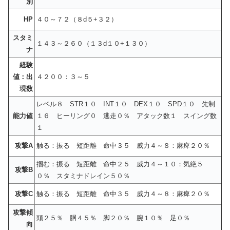
別
HP
４０～７２（８d５+３２）
スタミ
１４３～２６０（１３d１０+１３０）
ナ
経験
値：出
４２００：３～５
現数
レベル８ STR１０ INT１０ DEX１０ SPD１０ 先制
能力値
１６ ヒーリング０ 逃走０％ アタック数１ スイング数
１
攻撃A
触る：振る 短距離 命中３５ 威力４～８：麻痺２０％
掴む：振る 短距離 命中２５ 威力４～１０：気絶５
攻撃B
０％ スタミナドレイン５０％
攻撃C
触る：振る 短距離 命中３５ 威力４～８：麻痺２０％
攻撃傾
頭２５％ 胴４５％ 脚２０％ 腕１０％ 足０％
向