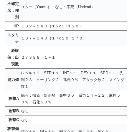
不確定
ユムー（Ymmu）：なし：不死（Undead）
名：種
別
HP
１３２～１８０（１２d５+１２０）
スタミ
１８７～３４０（１７d１０+１７０）
ナ
経験
値：出
２７３８８：１～１
現数
レベル１２ STR１１ INT１１ DEX１１ SPD１１ 先
能力値
制２３ ヒーリング２ 逃走０％ アタック数２ スイング
数１
触る：振る 短距離 命中６０ 威力１４～２２：麻痺５
攻撃A
０％ 石化５０％
攻撃B
なし
攻撃C
なし
攻撃傾
頭２５％ 胴４５％ 脚２０％ 腕１０％ 足０％