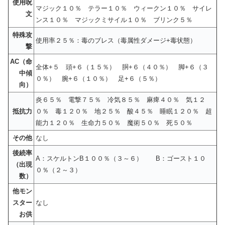
使用呪
マジック１０％ テラー１０％ ウィークン１０％ サイレ
文
ンス１０％ マジックミサイル１０％ ブリンク５％
特殊攻
使用率２５％：毒のブレス（毒属性ダメージ+毒状態）
撃
AC（命
全体+５ 頭+６（１５％） 胴+６（４０％） 脚+６（３
中傾
０％） 腕+６（１０％） 足+６（５％）
向）
炎６５％ 電撃７５％ 冷気８５％ 麻痺４０％ 気１２
抵抗力
０％ 毒１２０％ 地２５％ 酸４５％ 睡眠１２０％ 超
能力１２０％ 生命力５０％ 魔術５０％ 死５０％
その他
なし
後続率
A：スケルトンB１００％（３～６） B：ゴースト１０
（出現
０％（２～３）
数）
他モン
スター
なし
お供