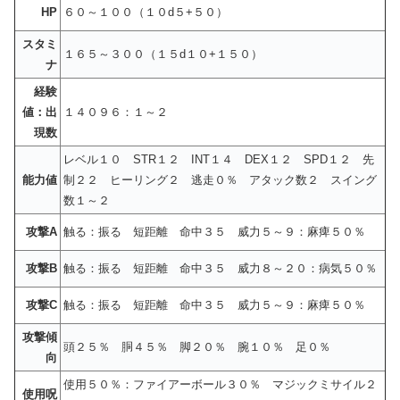
HP
６０～１００（１０d５+５０）
スタミ
１６５～３００（１５d１０+１５０）
ナ
経験
値：出
１４０９６：１～２
現数
レベル１０ STR１２ INT１４ DEX１２ SPD１２ 先
能力値
制２２ ヒーリング２ 逃走０％ アタック数２ スイング
数１～２
攻撃A
触る：振る 短距離 命中３５ 威力５～９：麻痺５０％
攻撃B
触る：振る 短距離 命中３５ 威力８～２０：病気５０％
攻撃C
触る：振る 短距離 命中３５ 威力５～９：麻痺５０％
攻撃傾
頭２５％ 胴４５％ 脚２０％ 腕１０％ 足０％
向
使用５０％：ファイアーボール３０％ マジックミサイル２
使用呪