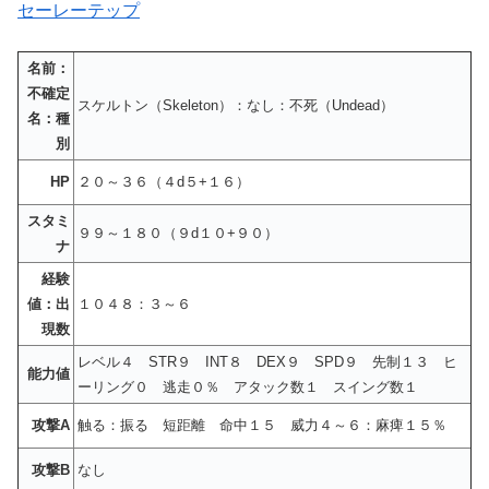
セーレーテップ
名前：
不確定
スケルトン（Skeleton）：なし：不死（Undead）
名：種
別
HP
２０～３６（４d５+１６）
スタミ
９９～１８０（９d１０+９０）
ナ
経験
値：出
１０４８：３～６
現数
レベル４ STR９ INT８ DEX９ SPD９ 先制１３ ヒ
能力値
ーリング０ 逃走０％ アタック数１ スイング数１
攻撃A
触る：振る 短距離 命中１５ 威力４～６：麻痺１５％
攻撃B
なし