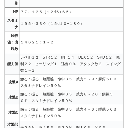
別
HP
７７～１２５（１２d５+６５）
スタミ
１９５～３３０（１５d１０+１８０）
ナ
経験
値：出
１４６２１：１～２
現数
レベル１２ STR１２ INT１４ DEX１２ SPD１２ 先
能力値
制２２ ヒーリング１ 逃走０％ アタック数２ スイング
数１～２
触る：振る 短距離 命中３５ 威力５～９：麻痺５０％
攻撃A
スタミナドレイン５０％
触る：振る 短距離 命中３５ 威力８～２０：病気５
攻撃B
０％ スタミナドレイン５０％
触る：振る 短距離 命中３５ 威力４～６：睡眠５０％
攻撃C
スタミナドレイン５０％
攻撃傾
頭２５％ 胴４５％ 脚２０％ 腕１０％ 足０％