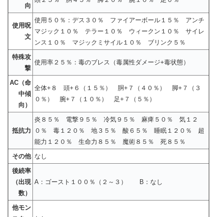
向
使用５０％：デス３０％ ファイアーボール１５％ アンチ
使用呪
マジック１０％ テラー１０％ ウィークン１０％ サイレ
文
ンス１０％ マジックミサイル１０％ ブリンク５％
特殊攻
使用率２５％：毒のブレス（毒属性ダメージ+毒状態）
撃
AC（命
全体+８ 頭+６（１５％） 胴+７（４０％） 脚+７（３
中傾
０％） 腕+７（１０％） 足+７（５％）
向）
炎８５％ 電撃９５％ 冷気９５％ 麻痺５０％ 気１２
抵抗力
０％ 毒１２０％ 地３５％ 酸６５％ 睡眠１２０％ 超
能力１２０％ 生命力８５％ 魔術８５％ 死８５％
その他
なし
後続率
（出現
A：ゴースト１００％（２～３） B：なし
数）
他モン