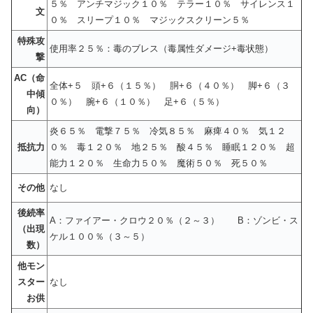
５％ アンチマジック１０％ テラー１０％ サイレンス１
文
０％ スリープ１０％ マジックスクリーン５％
特殊攻
使用率２５％：毒のブレス（毒属性ダメージ+毒状態）
撃
AC（命
全体+５ 頭+６（１５％） 胴+６（４０％） 脚+６（３
中傾
０％） 腕+６（１０％） 足+６（５％）
向）
炎６５％ 電撃７５％ 冷気８５％ 麻痺４０％ 気１２
抵抗力
０％ 毒１２０％ 地２５％ 酸４５％ 睡眠１２０％ 超
能力１２０％ 生命力５０％ 魔術５０％ 死５０％
その他
なし
後続率
A：ファイアー・クロウ２０％（２～３） B：ゾンビ・ス
（出現
ケル１００％（３～５）
数）
他モン
スター
なし
お供