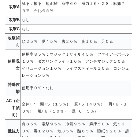
触る：振る 短距離 命中６０ 威力１６～２８：麻痺７
攻撃A
５％ 石化６５％
攻撃B
なし
攻撃C
なし
攻撃傾
頭２５％ 胴４５％ 脚２０％ 腕１０％ 足０％
向
使用率８５％：マジックミサイル４５％ ファイアーボール
使用呪
１０％ ダズリングライト１０％ アンチマジック１０％
文
イリュージョン１０％ ライフスティール１０％ コンジュ
レーション５％
特殊攻
使用率０％：なし
撃
AC（命
全体+７ 頭+５（１５％） 胴+６（４０％） 脚+６（３
中傾
０％） 腕+６（１０％） 足+６（５％）
向）
炎８５％ 電撃９５％ 冷気９５％ 麻痺５０％ 気１２
抵抗力
０％ 毒１２０％ 地３５％ 酸６５％ 睡眠１２０％ 超