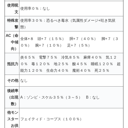
使用呪
使用率０％：なし
文
特殊攻
使用率３０％：恐るべき毒水（気属性ダメージ+吐き気状
撃
態）
AC（命
全体+８ 頭+７（１５％） 胴+７（４０％） 脚+７（３
中傾
０％） 腕+７（１０％） 足+７（５％）
向）
炎６５％ 電撃７５％ 冷気８５％ 麻痺４０％ 気１２
抵抗力
０％ 毒１２０％ 地２５％ 酸４５％ 睡眠１２０％ 超
能力１２０％ 生命力４０％ 魔術４０％ 死２５％
その他
なし
後続率
（出現
A：ゾンビ・スケル３５％（３～５） B：なし
数）
他モン
スター
フェイティド・コープス（１００％）
お供