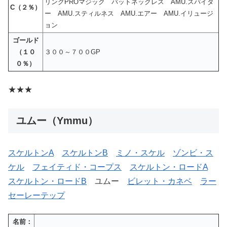
リングPROマジック バットネックレス AMU.スパイダ
C（２％）
ー AMU.スティルネス AMU.エアー AMU.イリュージ
ョン
ゴールド
（１０
３００～７００GP
０％）
★★★
ユムー（Ymmu）
スケルトンA
スケルトンB
ミノ・スケル
ゾンビ・ス
ケル
フェイティド・コープス
スケルトン・ロードA
スケルトン・ロードB
ユムー
ビレット・カネベ
ラー
セーレーテップ
名前：