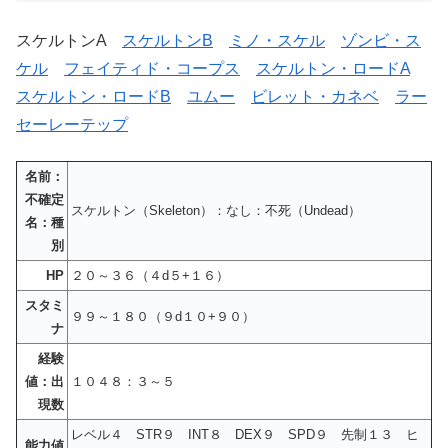
スケルトンA
スケルトンB
ミノ・スケル
ゾンビ・ス
ケル
フェイティド・コープス
スケルトン・ロードA
スケルトン・ロードB
ユムー
ビレット・カネベ
ラー
セーレーテップ
名前：
不確定
スケルトン（Skeleton）：なし：不死（Undead）
名：種
別
HP
２０～３６（４d５+１６）
スタミ
９９～１８０（９d１０+９０）
ナ
経験
値：出
１０４８：３～５
現数
レベル４ STR９ INT８ DEX９ SPD９ 先制１３ ヒ
能力値