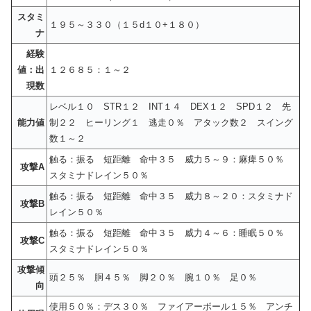
スタミ
１９５～３３０（１５d１０+１８０）
ナ
経験
値：出
１２６８５：１～２
現数
レベル１０ STR１２ INT１４ DEX１２ SPD１２ 先
能力値
制２２ ヒーリング１ 逃走０％ アタック数２ スイング
数１～２
触る：振る 短距離 命中３５ 威力５～９：麻痺５０％
攻撃A
スタミナドレイン５０％
触る：振る 短距離 命中３５ 威力８～２０：スタミナド
攻撃B
レイン５０％
触る：振る 短距離 命中３５ 威力４～６：睡眠５０％
攻撃C
スタミナドレイン５０％
攻撃傾
頭２５％ 胴４５％ 脚２０％ 腕１０％ 足０％
向
使用５０％：デス３０％ ファイアーボール１５％ アンチ