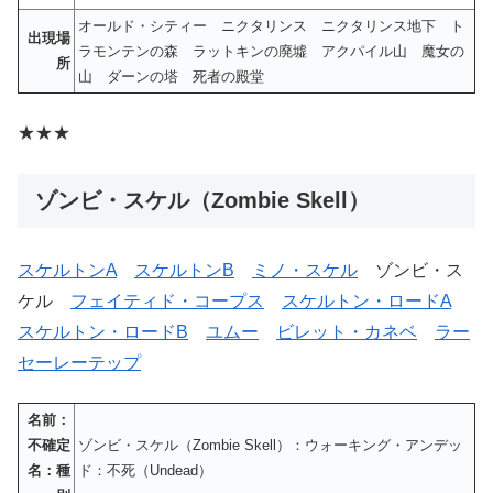
オールド・シティー ニクタリンス ニクタリンス地下 ト
出現場
ラモンテンの森 ラットキンの廃墟 アクパイル山 魔女の
所
山 ダーンの塔 死者の殿堂
★★★
ゾンビ・スケル（Zombie Skell）
スケルトンA
スケルトンB
ミノ・スケル
ゾンビ・ス
ケル
フェイティド・コープス
スケルトン・ロードA
スケルトン・ロードB
ユムー
ビレット・カネベ
ラー
セーレーテップ
名前：
不確定
ゾンビ・スケル（Zombie Skell）：ウォーキング・アンデッ
名：種
ド：不死（Undead）