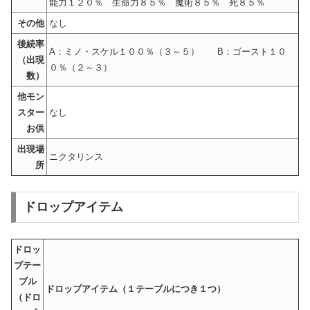
能力１２０％ 生命力８５％ 魔術８５％ 死８５％
その他
なし
後続率
A：ミノ・スケル１００％（３～５） B：ゴースト１０
（出現
０％（２～３）
数）
他モン
スター
なし
お供
出現場
ニクタリンス
所
ドロップアイテム
ドロッ
プテー
ブル
ドロップアイテム（１テーブルにつき１つ）
（ドロ