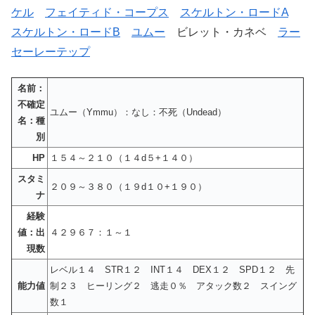
ケル
フェイティド・コープス
スケルトン・ロードA
スケルトン・ロードB
ユムー
ビレット・カネベ
ラー
セーレーテップ
名前：
不確定
ユムー（Ymmu）：なし：不死（Undead）
名：種
別
HP
１５４～２１０（１４d５+１４０）
スタミ
２０９～３８０（１９d１０+１９０）
ナ
経験
値：出
４２９６７：１～１
現数
レベル１４ STR１２ INT１４ DEX１２ SPD１２ 先
能力値
制２３ ヒーリング２ 逃走０％ アタック数２ スイング
数１