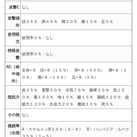
攻撃C
なし
攻撃傾
頭２５％ 胴４５％ 脚２０％ 腕１０％ 足０％
向
使用呪
使用率０％：なし
文
特殊攻
使用率０％：なし
撃
AC（命
全体+９ 頭+８（１５％） 胴+８（４０％） 脚+８（３
中傾
０％） 腕+８（１０％） 足+８（５％）
向）
炎３５％ 電撃５０％ 冷気７５％ 麻痺２０％ 気１２
抵抗力
０％ 毒１２０％ 地１０％ 酸１５％ 睡眠１２０％ 超
能力１２０％ 生命力２０％ 魔術１０％ 死５％
その他
なし
後続率
A：スケルトンB２５％（３～６） B：バンパイア・ルーク
（出現
３５％（２～５）