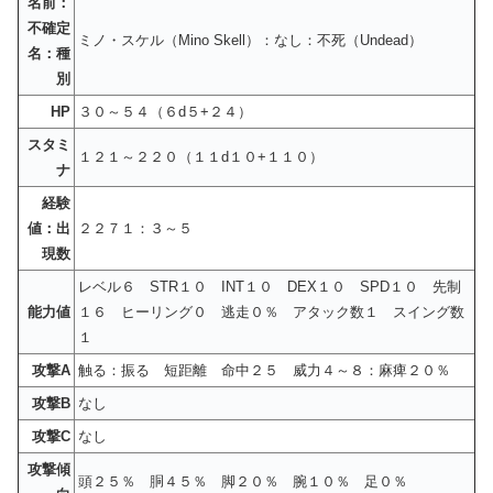
名前：
不確定
ミノ・スケル（Mino Skell）：なし：不死（Undead）
名：種
別
HP
３０～５４（６d５+２４）
スタミ
１２１～２２０（１１d１０+１１０）
ナ
経験
値：出
２２７１：３～５
現数
レベル６ STR１０ INT１０ DEX１０ SPD１０ 先制
能力値
１６ ヒーリング０ 逃走０％ アタック数１ スイング数
１
攻撃A
触る：振る 短距離 命中２５ 威力４～８：麻痺２０％
攻撃B
なし
攻撃C
なし
攻撃傾
頭２５％ 胴４５％ 脚２０％ 腕１０％ 足０％