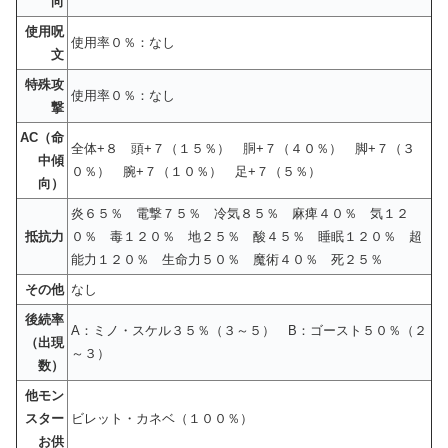
向
使用呪
使用率０％：なし
文
特殊攻
使用率０％：なし
撃
AC（命
全体+８ 頭+７（１５％） 胴+７（４０％） 脚+７（３
中傾
０％） 腕+７（１０％） 足+７（５％）
向）
炎６５％ 電撃７５％ 冷気８５％ 麻痺４０％ 気１２
抵抗力
０％ 毒１２０％ 地２５％ 酸４５％ 睡眠１２０％ 超
能力１２０％ 生命力５０％ 魔術４０％ 死２５％
その他
なし
後続率
A：ミノ・スケル３５％（３～５） B：ゴースト５０％（２
（出現
～３）
数）
他モン
スター
ビレット・カネベ（１００％）
お供