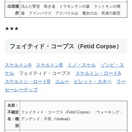
出現場
沈んだ聖堂 暗き道 トラモンテンの森 ラットキンの廃
所
墟 ファンハウス アクパイル山 魔女の山 死者の殿堂
★★★
フェイティド・コープス（Fetid Corpse）
スケルトンA
スケルトンB
ミノ・スケル
ゾンビ・ス
ケル
フェイティド・コープス
スケルトン・ロードA
スケルトン・ロードB
ユムー
ビレット・カネベ
ラー
セーレーテップ
名前：
不確定
フェイティド・コープス（Fetid Corpse）：ウォーキング・
名：種
アンデッド：不死（Undead）
別