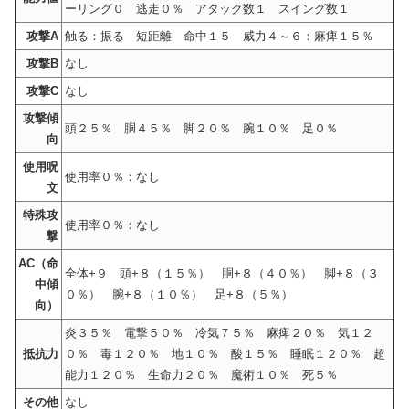
ーリング０ 逃走０％ アタック数１ スイング数１
攻撃A
触る：振る 短距離 命中１５ 威力４～６：麻痺１５％
攻撃B
なし
攻撃C
なし
攻撃傾
頭２５％ 胴４５％ 脚２０％ 腕１０％ 足０％
向
使用呪
使用率０％：なし
文
特殊攻
使用率０％：なし
撃
AC（命
全体+９ 頭+８（１５％） 胴+８（４０％） 脚+８（３
中傾
０％） 腕+８（１０％） 足+８（５％）
向）
炎３５％ 電撃５０％ 冷気７５％ 麻痺２０％ 気１２
抵抗力
０％ 毒１２０％ 地１０％ 酸１５％ 睡眠１２０％ 超
能力１２０％ 生命力２０％ 魔術１０％ 死５％
その他
なし