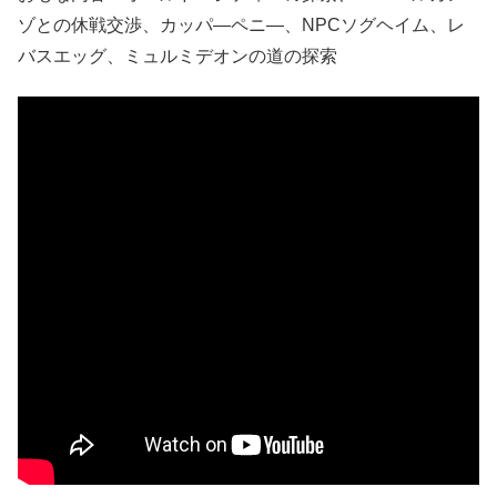
ゾとの休戦交渉、カッパ―ペニ―、NPCソグヘイム、レ
バスエッグ、ミュルミデオンの道の探索