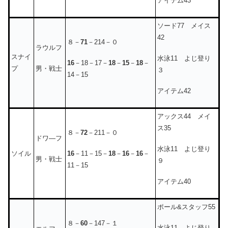
アイテム43
ソード77 メイス
42
８－
71
－214－０
ラウルフ
スナイ
水泳11 よじ登り
16
－18－17－
18
－
15
－
18
－
男・戦士
プ
３
14－15
アイテム42
アックス44 メイ
ス35
８－
72
－211－０
ドワ―フ
水泳11 よじ登り
16
－11－15－
18
－
16
－
16
－
ソイル
男・戦士
９
11－15
アイテム40
ポール&スタッフ55
８－
60
－147－１
水泳11 よじ登り