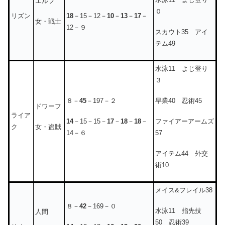
エルフ
０
18
－15－12－
10
－
13
－
17
－
リズン
女・戦士
12－９
スカウト35 アイ
テム49
水泳11 よじ登り
３
早業40 忍術45
８－
45
－197－２
ドワーフ
ライア
ファイアーアームズ
14
－15－15－
17
－
18
－
18
－
女・盗賊
ク
57
14－６
アイテム44 外交
術10
メイス&フレイル38
８－
42
－169－０
水泳11 指先技
人間
50 忍術39