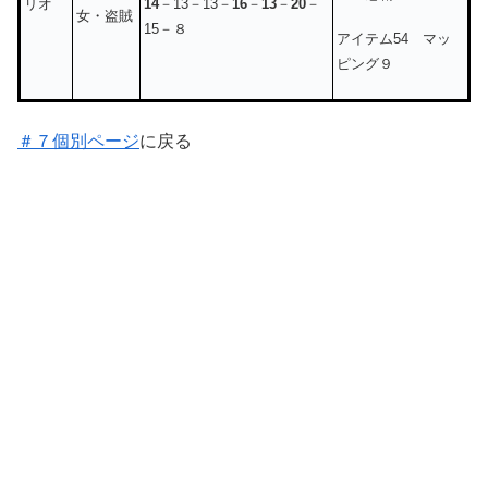
14
－13－13－
16
－
13
－
20
－
リオ
女・盗賊
15－８
アイテム54 マッ
ピング９
＃７個別ページ
に戻る