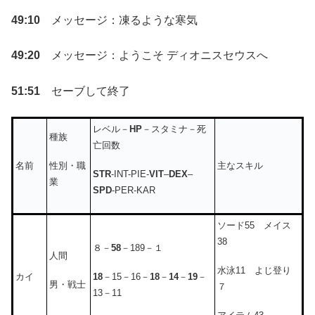
49:10
メッセージ：凍るような寒気
49:20
メッセージ：ようこそ ディオニスセウスへ
51:51
セーブして終了
レベル－
HP
－スタミナ－死
種族
亡回数
性別・職
名前
主なスキル
STR
-INT-PIE-
VIT
–
DEX
–
業
SPD
-PER-KAR
ソード55 メイス
38
８－
58
－189－１
人間
水泳11 よじ登り
18
－15－16－
18
－
14
－
19
－
カイ
男・戦士
７
13－11