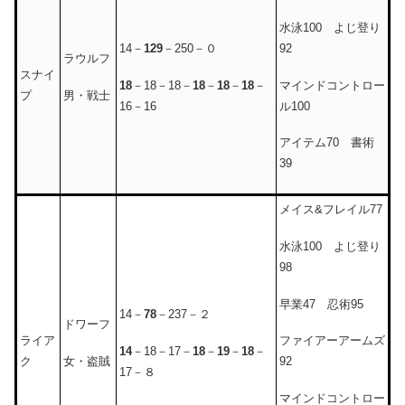
水泳100 よじ登り
92
14－
129
－250－０
ラウルフ
スナイ
マインドコントロー
18
－18－18－
18
－
18
－
18
－
男・戦士
プ
ル100
16－16
アイテム70 書術
39
メイス&フレイル77
水泳100 よじ登り
98
早業47 忍術95
14－
78
－237－２
ドワーフ
ライア
ファイアーアームズ
14
－18－17－
18
－
19
－
18
－
女・盗賊
ク
92
17－８
マインドコントロー