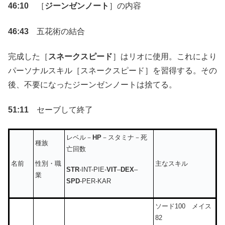
46:10
［
ジーンゼンノート
］の内容
46:43
五花術の結合
完成した［
スネークスピード
］はリオに使用。これにより
パーソナルスキル［スネークスピード］を習得する。その
後、不要になったジーンゼンノートは捨てる。
51:11
セーブして終了
レベル－
HP
－スタミナ－死
種族
亡回数
性別・職
名前
主なスキル
STR
-INT-PIE-
VIT
–
DEX
–
業
SPD
-PER-KAR
ソード100 メイス
82