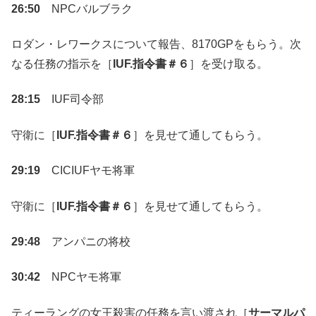
26:50
NPCバルブラク
ロダン・レワークスについて報告、8170GPをもらう。次
なる任務の指示を［
IUF.指令書＃６
］を受け取る。
28:15
IUF司令部
守衛に［
IUF.指令書＃６
］を見せて通してもらう。
29:19
CICIUFヤモ将軍
守衛に［
IUF.指令書＃６
］を見せて通してもらう。
29:48
アンパニの将校
30:42
NPCヤモ将軍
ティーラングの女王殺害の任務を言い渡され［
サーマルパ