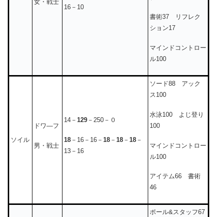
女・戦士
16－10
書術37 リフレク
ション17
マインドコントロー
ル100
ソード88 アック
ス100
水泳100 よじ登り
14－
129
－250－０
100
ドワ―フ
18
－16－16－
18
－
18
－
18
－
ソイル
マインドコントロー
男・戦士
13－16
ル100
アイテム66 書術
46
ポール&スタッフ67