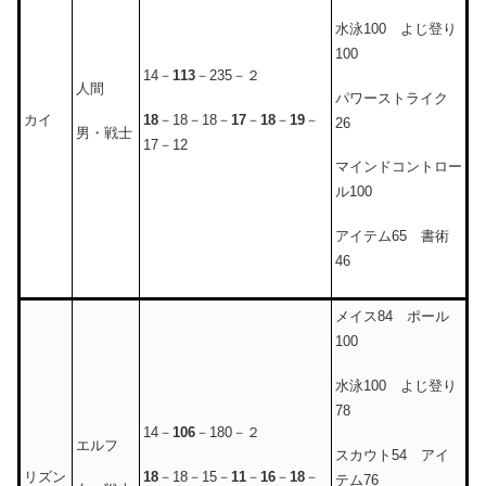
水泳100 よじ登り
100
14－
113
－235－２
人間
パワーストライク
18
－18－18－
17
－
18
－
19
－
カイ
26
男・戦士
17－12
マインドコントロー
ル100
アイテム65 書術
46
メイス84 ポール
100
水泳100 よじ登り
78
14－
106
－180－２
エルフ
スカウト54 アイ
18
－18－15－
11
－
16
－
18
－
リズン
テム76