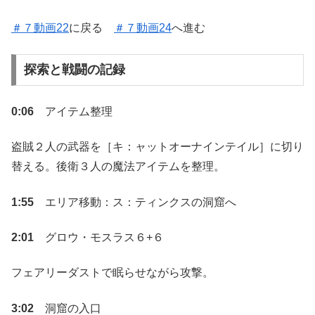
＃７動画22
に戻る
＃７動画24
へ進む
探索と戦闘の記録
0:06
アイテム整理
盗賊２人の武器を［キ：ャットオーナインテイル］に切り
替える。後衛３人の魔法アイテムを整理。
1:55
エリア移動：ス：ティンクスの洞窟へ
2:01
グロウ・モスラス６+６
フェアリーダストで眠らせながら攻撃。
3:02
洞窟の入口