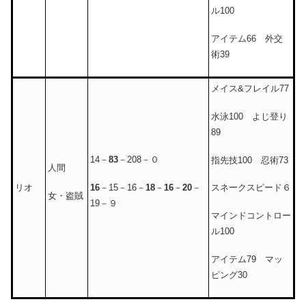
ル100
アイテム66 外交
術39
メイス&フレイル77
水泳100 よじ登り
89
14－
83
－208－０
指先技100 忍術73
人間
16
－15－16－
18
－
16
－
20
－
リオ
スネークスピード６
女・盗賊
19－９
マインドコントロー
ル100
アイテム79 マッ
ピング30