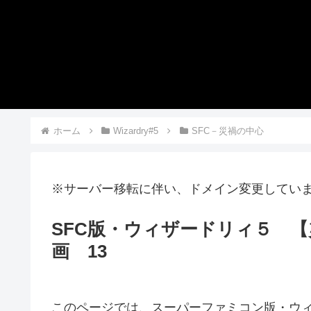
ホーム
Wizardry#5
SFC－災禍の中心
※サーバー移転に伴い、ドメイン変更してい
SFC版・ウィザードリィ５ 
画 13
このページでは、スーパーファミコン版・ウ