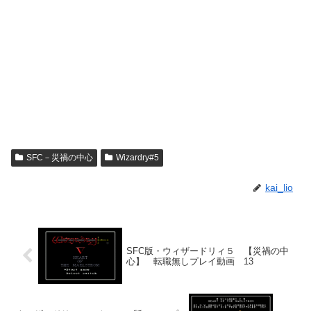
SFC－災禍の中心
Wizardry#5
kai_lio
SFC版・ウィザードリィ５ 【災禍の中
心】 転職無しプレイ動画 13