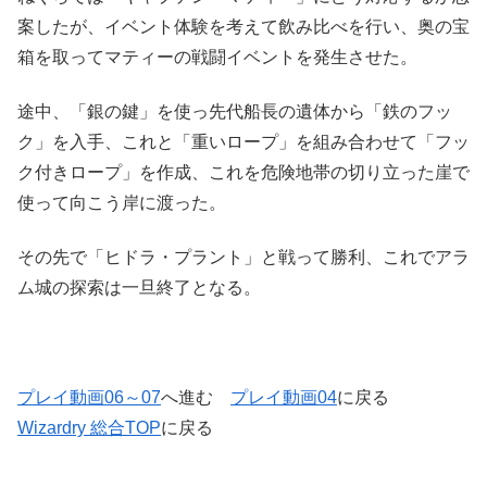
案したが、イベント体験を考えて飲み比べを行い、奥の宝
箱を取ってマティーの戦闘イベントを発生させた。
途中、「銀の鍵」を使っ先代船長の遺体から「鉄のフッ
ク」を入手、これと「重いロープ」を組み合わせて「フッ
ク付きロープ」を作成、これを危険地帯の切り立った崖で
使って向こう岸に渡った。
その先で「ヒドラ・プラント」と戦って勝利、これでアラ
ム城の探索は一旦終了となる。
プレイ動画06～07
へ進む
プレイ動画04
に戻る
Wizardry 総合TOP
に戻る