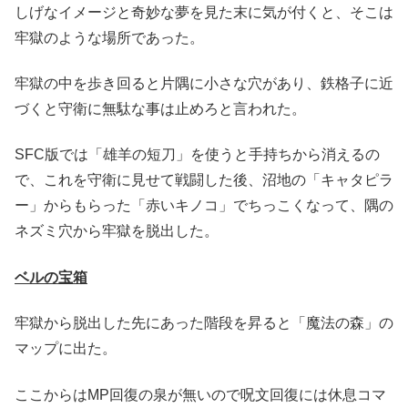
しげなイメージと奇妙な夢を見た末に気が付くと、そこは
牢獄のような場所であった。
牢獄の中を歩き回ると片隅に小さな穴があり、鉄格子に近
づくと守衛に無駄な事は止めろと言われた。
SFC版では「雄羊の短刀」を使うと手持ちから消えるの
で、これを守衛に見せて戦闘した後、沼地の「キャタピラ
ー」からもらった「赤いキノコ」でちっこくなって、隅の
ネズミ穴から牢獄を脱出した。
ベルの宝箱
牢獄から脱出した先にあった階段を昇ると「魔法の森」の
マップに出た。
ここからはMP回復の泉が無いので呪文回復には休息コマ