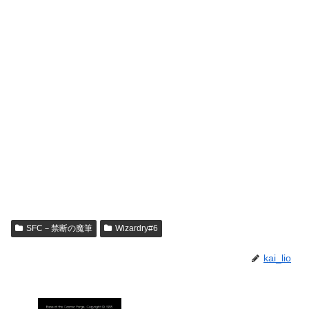
SFC－禁断の魔筆
Wizardry#6
kai_lio