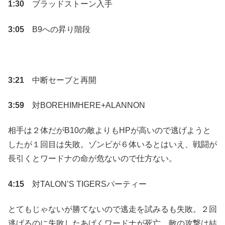
1:30
ブラッドストーン入手
3:05
B9への昇り階段
3:21
中断セーブと再開
3:59
対BOREHIMHERE+ALANNON
相手は２体だがB10の敵よりもHPが高いので逃げようと
したが１回目は失敗。ゾンビが６体いるとはいえ、戦闘が
長引くとワードナの命が危ないので仕方ない。
4:15
対TALON’S TIGERSパーティー
とてもじゃないが勝てないので逃走を試みるも失敗。２回
逃げるのに失敗したあげくワードナが死亡。敵の攻撃は結