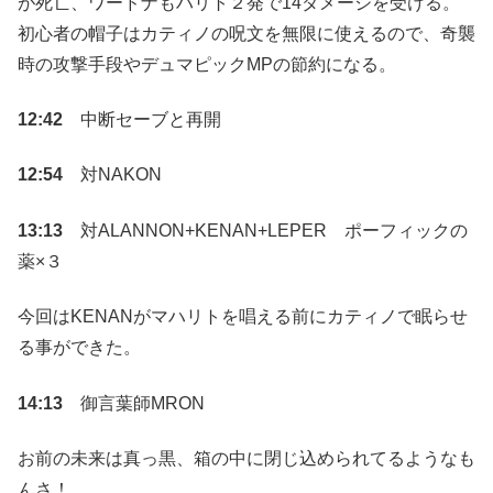
が死亡、ワードナもハリト２発で14ダメージを受ける。
初心者の帽子はカティノの呪文を無限に使えるので、奇襲
時の攻撃手段やデュマピックMPの節約になる。
12:42
中断セーブと再開
12:54
対NAKON
13:13
対ALANNON+KENAN+LEPER ポーフィックの
薬×３
今回はKENANがマハリトを唱える前にカティノで眠らせ
る事ができた。
14:13
御言葉師MRON
お前の未来は真っ黒、箱の中に閉じ込められてるようなも
んさ！