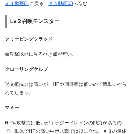
＃４動画01
に戻る
＃４動画03
へ進む
Lv２召喚モンスター
クリーピングクラッド
毒攻撃以外に見るべき点が無い。
クローリングケルプ
呪文抵抗力は高いが、HPや回避率は低いので簡単にやら
れてしまう。
マミー
HPや攻撃力は低いがエナジードレインの能力があるの
で、単体でHPの高い中ボス戦では役に立つ。＃３の個体