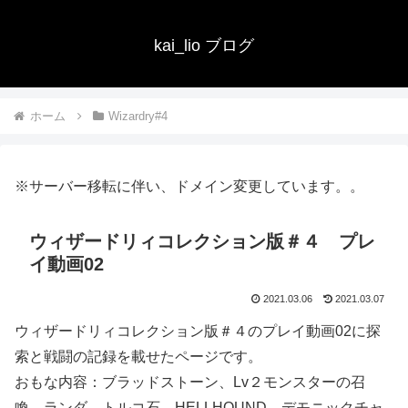
kai_lio ブログ
ホーム
Wizardry#4
※サーバー移転に伴い、ドメイン変更しています。。
ウィザードリィコレクション版＃４ プレ
イ動画02
2021.03.06
2021.03.07
ウィザードリィコレクション版＃４のプレイ動画02に探
索と戦闘の記録を載せたページです。
おもな内容：ブラッドストーン、Lv２モンスターの召
喚、ランダ―トルコ石、HELLHOUND、デモニックチャ