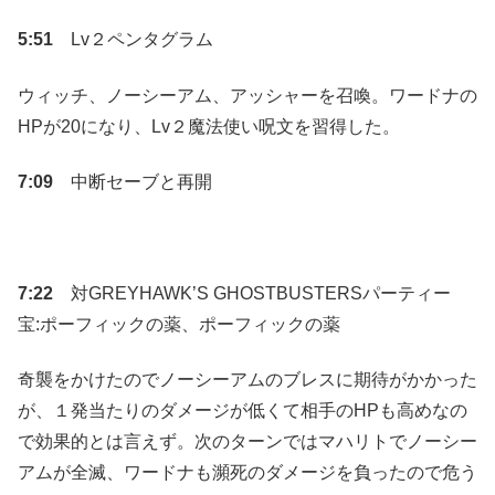
5:51
Lv２ペンタグラム
ウィッチ、ノーシーアム、アッシャーを召喚。ワードナの
HPが20になり、Lv２魔法使い呪文を習得した。
7:09
中断セーブと再開
7:22
対GREYHAWK’S GHOSTBUSTERSパーティー
宝:ポーフィックの薬、ポーフィックの薬
奇襲をかけたのでノーシーアムのブレスに期待がかかった
が、１発当たりのダメージが低くて相手のHPも高めなの
で効果的とは言えず。次のターンではマハリトでノーシー
アムが全滅、ワードナも瀕死のダメージを負ったので危う