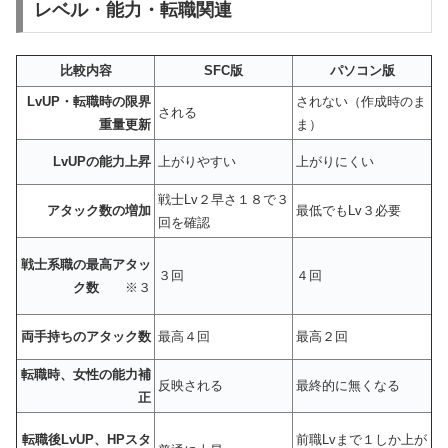
レベル・能力・転職関連
比較内容
SFC版
パソコン版
LvUP・転職時の限界
されない（作成時のま
される
重量更新
ま）
LvUPの能力上昇
上がりやすい
上がりにくい
戦士Lv２早さ１８で３
アタック数の増加
最低でもLv３必要
回を確認
戦士系職の最高アタッ
３回
４回
ク数
※３
両手持ちのアタック数
最高４回
最高２回
転職時、女性の能力補
反映される
最終的に無くなる
正
転職後LvUP、HPスタ
前職Lvまで１しか上が