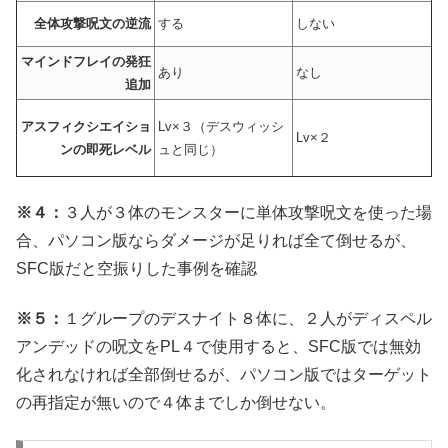
全体攻撃呪文の逆流
する
しない
マインドフレイの発狂
あり
なし
追加
アスフィクシエイショ
Lv×３（デスウィッシ
Lv×２
ンの即死レベル
ュと同じ）
※４：
３人が３体のモンスターに単体攻撃呪文を使った場
合、パソコン版ならダメージが足りれば全て倒せるが、
SFC版だと空振りした事例を確認
※５：
１グループのデスナイト８体に、２人がディスペル
アンデッドの呪文をPL４で使用すると、SFC版では無効
化されなければ全部倒せるが、パソコン版ではターゲット
の再指定が無いので４体までしか倒せない。