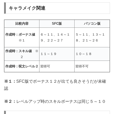
キャラメイク関連
比較内容
SFC版
パソコン版
作成時：ボーナス値
６～１１、１４～１
５～１１、１３～１
※１
９、２２～２７
８、２１～２６
作成時：スキル値
※
１１～１９
１０～１８
２
作成時：呪文レベル２
習得可
習得不可
※１：
SFC版でボーナス１２が出ても良さそうだが未確
認
※２：
レベルアップ時のスキルボーナスは同じ５～１０