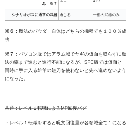
なし
あり
み
※７
シナリオボスに通常の武器
通じる
一部の武器のみ
※６：
魔法のパウダー自体はどちらの機種でも１００％成
功
※７：
パソコン版ではアラム城でヤギの仮面を取らずに魔
法の森まで進むと進行不能になるが、SFC版では仮面と
同時に手に入る雄羊の短刀を使わないと先へ進めないよう
になった。
共通：レベル１転職によるMP回復バグ
・レベル１転職をすると呪文回復量が各領域全て１になる