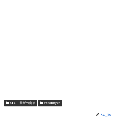
SFC－禁断の魔筆
Wizardry#6
kai_lio