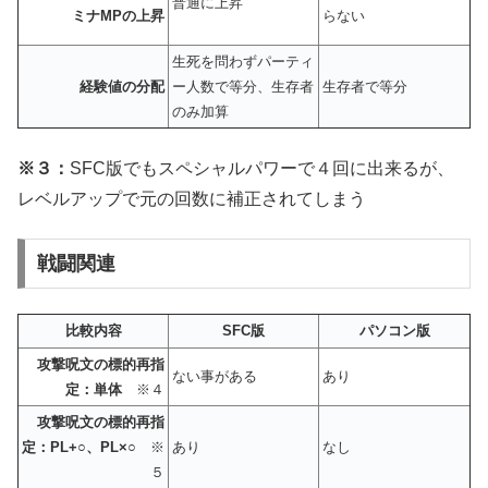
普通に上昇
ミナMPの上昇
らない
生死を問わずパーティ
経験値の分配
ー人数で等分、生存者
生存者で等分
のみ加算
※３：
SFC版でもスペシャルパワーで４回に出来るが、
レベルアップで元の回数に補正されてしまう
戦闘関連
比較内容
SFC版
パソコン版
攻撃呪文の標的再指
ない事がある
あり
定：単体
※４
攻撃呪文の標的再指
定：PL+○、PL×○
※
あり
なし
５