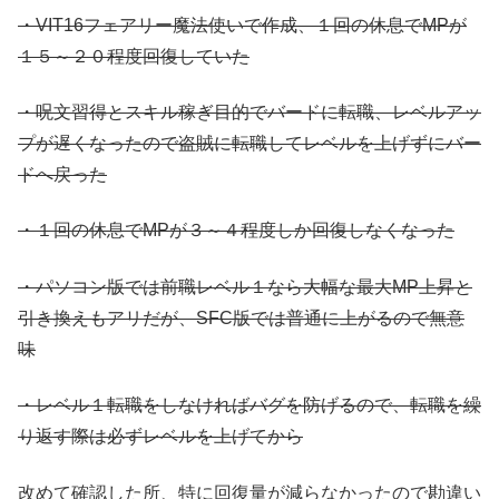
・VIT16フェアリー魔法使いで作成、１回の休息でMPが
１５～２０程度回復していた
・呪文習得とスキル稼ぎ目的でバードに転職、レベルアッ
プが遅くなったので盗賊に転職してレベルを上げずにバー
ドへ戻った
・１回の休息でMPが３～４程度しか回復しなくなった
・パソコン版では前職レベル１なら大幅な最大MP上昇と
引き換えもアリだが、SFC版では普通に上がるので無意
味
・レベル１転職をしなければバグを防げるので、転職を繰
り返す際は必ずレベルを上げてから
改めて確認した所、特に回復量が減らなかったので勘違い