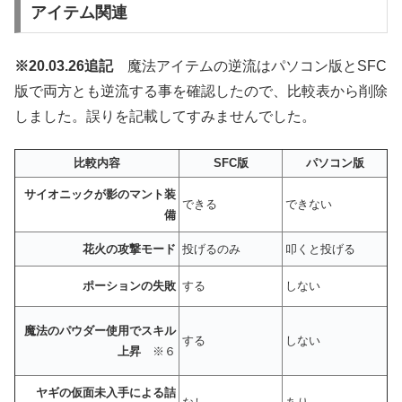
アイテム関連
※20.03.26追記
魔法アイテムの逆流はパソコン版とSFC
版で両方とも逆流する事を確認したので、比較表から削除
しました。誤りを記載してすみませんでした。
比較内容
SFC版
パソコン版
サイオニックが影のマント装
できる
できない
備
花火の攻撃モード
投げるのみ
叩くと投げる
ポーションの失敗
する
しない
魔法のパウダー使用でスキル
する
しない
上昇
※６
ヤギの仮面未入手による詰