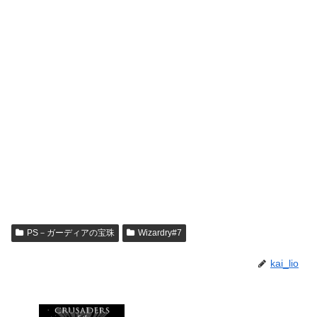
PS－ガーディアの宝珠
Wizardry#7
kai_lio