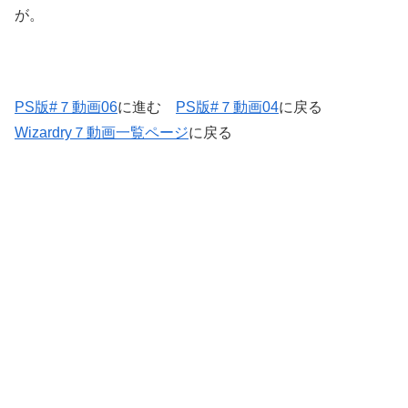
が。
PS版#７動画06
に進む
PS版#７動画04
に戻る
Wizardry７動画一覧ページ
に戻る