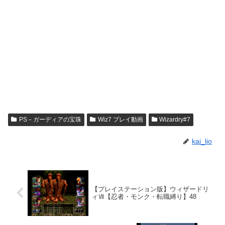
PS－ガーディアの宝珠
Wiz7 プレイ動画
Wizardry#7
kai_lio
【プレイステーション版】ウィザードリ
ィⅦ【忍者・モンク・転職縛り】48