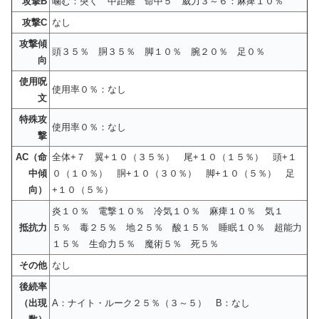
攻撃B
噛む：突く 中距離 命中５ 威力３～６：麻痺１０％
攻撃C
なし
攻撃傾
頭３５％ 胴３５％ 脚１０％ 腕２０％ 足０％
向
使用呪
使用率０％：なし
文
特殊攻
使用率０％：なし
撃
AC（命
全体+７ 翼+１０（３５％） 尾+１０（１５％） 頭+１
中傾
０（１０％） 胴+１０（３０％） 脚+１０（５％） 足
向）
+１０（５％）
炎１０％ 電撃１０％ 冷気１０％ 麻痺１０％ 気１
抵抗力
５％ 毒２５％ 地２５％ 酸１５％ 睡眠１０％ 超能力
１５％ 生命力５％ 魔術５％ 死５％
その他
なし
後続率
（出現
A：ナイト・ルーク２５％（３～５） B：なし