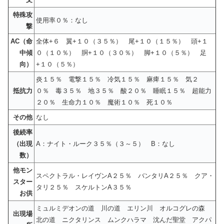
特殊攻
使用率０％：なし
撃
AC（命
全体+６ 翼+１０（３５％） 尾+１０（１５％） 頭+１
中傾
０（１０％） 胴+１０（３０％） 脚+１０（５％） 足
向）
+１０（５％）
炎１５％ 電撃１５％ 冷気１５％ 麻痺１５％ 気２
抵抗力
０％ 毒３５％ 地３５％ 酸２０％ 睡眠１５％ 超能力
２０％ 生命力１０％ 魔術１０％ 死１０％
その他
なし
後続率
（出現
A：ナイト・ルーク３５％（３～５） B：なし
数）
他モン
スペクトラル・レイヴンA２５％ バンタリA２５％ クア・
スター
タリ２５％ スケルトンA３５％
お供
ミュルミデオンの道 川の道 エリン川 オルコグレの森
出現場
北の道 ニクタリンス ムンクハラマ 沈んだ聖堂 アクパ