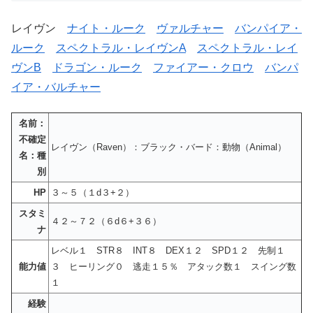
レイヴン
ナイト・ルーク
ヴァルチャー
バンパイア・
ルーク
スペクトラル・レイヴンA
スペクトラル・レイ
ヴンB
ドラゴン・ルーク
ファイアー・クロウ
バンパ
イア・バルチャー
名前：
不確定
レイヴン（Raven）：ブラック・バード：動物（Animal）
名：種
別
HP
３～５（１d３+２）
スタミ
４２～７２（６d６+３６）
ナ
レベル１ STR８ INT８ DEX１２ SPD１２ 先制１
能力値
３ ヒーリング０ 逃走１５％ アタック数１ スイング数
１
経験