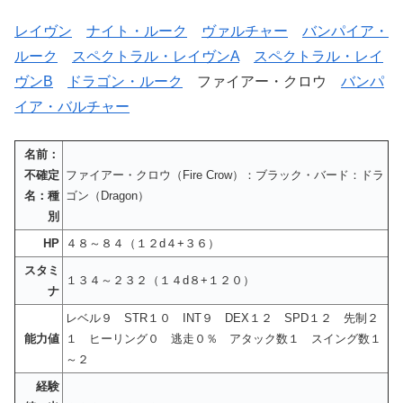
レイヴン
ナイト・ルーク
ヴァルチャー
バンパイア・
ルーク
スペクトラル・レイヴンA
スペクトラル・レイ
ヴンB
ドラゴン・ルーク
ファイアー・クロウ
バンパ
イア・バルチャー
名前：
不確定
ファイアー・クロウ（Fire Crow）：ブラック・バード：ドラ
名：種
ゴン（Dragon）
別
HP
４８～８４（１２d４+３６）
スタミ
１３４～２３２（１４d８+１２０）
ナ
レベル９ STR１０ INT９ DEX１２ SPD１２ 先制２
能力値
１ ヒーリング０ 逃走０％ アタック数１ スイング数１
～２
経験