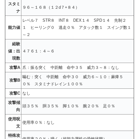
スタミ
９６～１６８（１２d７+８４）
ナ
レベル７ STR８ INT８ DEX１４ SPD１４ 先制２
能力値
１ ヒーリング０ 逃走０％ アタック数１ スイング数１
～２
経験
値：出
４７６１：４～６
現数
攻撃A
爪：振る突く 中距離 命中３５ 威力３～８：なし
噛む：突く 中距離 命中３０ 威力６～１０：麻痺５
攻撃B
０％ スタミナドレイン１００％
攻撃C
なし
攻撃傾
頭３５％ 胴３５％ 脚１０％ 腕２０％ 足０％
向
使用呪
使用率０％：なし
文
特殊攻
使用率２０％：啼く（超能力属性の恐怖状態）