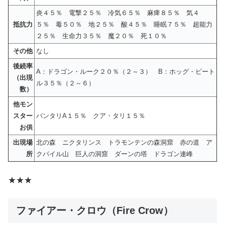
炎４５％ 電撃２５％ 冷気６５％ 麻痺８５％ 気４
抵抗力
５％ 毒５０％ 地２５％ 酸４５％ 睡眠７５％ 超能力
２５％ 生命力３５％ 魔２０％ 死１０％
その他
なし
後続率
A：ドラゴン・ルーク２０％（２～３） B：ホッグ・ビート
（出現
ル３５％（２～６）
数）
他モン
スター
バンタリA１５％ クア・タリ１５％
お供
出現場
北の森 ニクタリンス トラモンテンの森洞窟 赤の道 ア
所
クパイル山 巨人の洞窟 ダーンの塔 ドラゴン連峰
★★★
ファイアー・クロウ（Fire Crow）