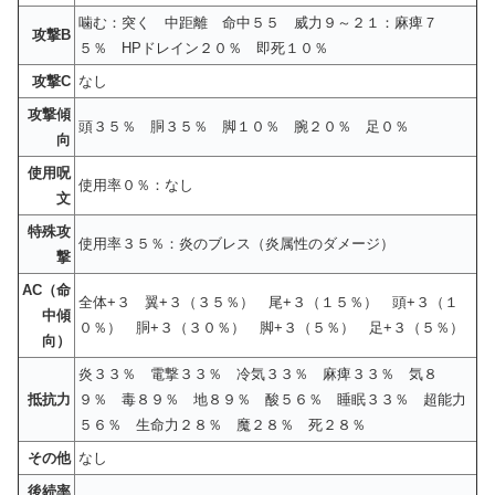
噛む：突く 中距離 命中５５ 威力９～２１：麻痺７
攻撃B
５％ HPドレイン２０％ 即死１０％
攻撃C
なし
攻撃傾
頭３５％ 胴３５％ 脚１０％ 腕２０％ 足０％
向
使用呪
使用率０％：なし
文
特殊攻
使用率３５％：炎のブレス（炎属性のダメージ）
撃
AC（命
全体+３ 翼+３（３５％） 尾+３（１５％） 頭+３（１
中傾
０％） 胴+３（３０％） 脚+３（５％） 足+３（５％）
向）
炎３３％ 電撃３３％ 冷気３３％ 麻痺３３％ 気８
抵抗力
９％ 毒８９％ 地８９％ 酸５６％ 睡眠３３％ 超能力
５６％ 生命力２８％ 魔２８％ 死２８％
その他
なし
後続率