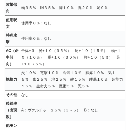
攻撃傾
頭３５％ 胴３５％ 脚１０％ 腕２０％ 足０％
向
使用呪
使用率０％：なし
文
特殊攻
使用率０％：なし
撃
AC（命
全体+３ 翼+１０（３５％） 尾+１０（１５％） 頭+１
中傾
０（１０％） 胴+１０（３０％） 脚+１０（５％） 足
向）
+１０（５％）
炎１０％ 電撃１０％ 冷気１０％ 麻痺１０％ 気１
抵抗力
５％ 毒２５％ 地２５％ 酸１５％ 睡眠１０％ 超能力
１５％ 生命力５％ 魔術５％ 死５％
その他
なし
後続率
（出現
A：ヴァルチャー２５％（３～５） B：なし
数）
他モン