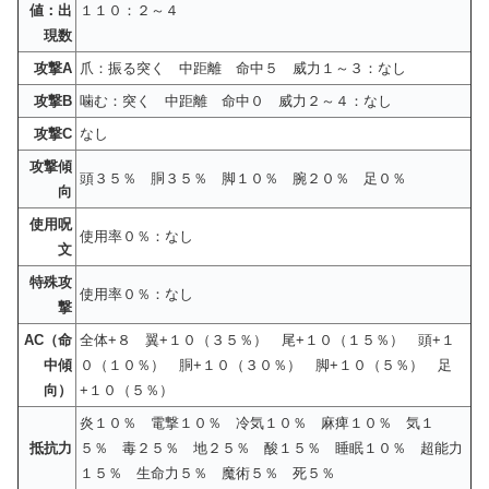
値：出
１１０：２～４
現数
攻撃A
爪：振る突く 中距離 命中５ 威力１～３：なし
攻撃B
噛む：突く 中距離 命中０ 威力２～４：なし
攻撃C
なし
攻撃傾
頭３５％ 胴３５％ 脚１０％ 腕２０％ 足０％
向
使用呪
使用率０％：なし
文
特殊攻
使用率０％：なし
撃
AC（命
全体+８ 翼+１０（３５％） 尾+１０（１５％） 頭+１
中傾
０（１０％） 胴+１０（３０％） 脚+１０（５％） 足
向）
+１０（５％）
炎１０％ 電撃１０％ 冷気１０％ 麻痺１０％ 気１
抵抗力
５％ 毒２５％ 地２５％ 酸１５％ 睡眠１０％ 超能力
１５％ 生命力５％ 魔術５％ 死５％