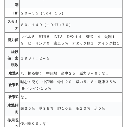
別
HP
２０～３５（５d４+１５）
スタミ
８０～１４０（１０d７+７０）
ナ
レベル５ STR８ INT８ DEX１４ SPD１４ 先制１
能力値
９ ヒーリング０ 逃走５％ アタック数１ スイング数１
経験
値：出
１９３７：２～５
現数
攻撃A
爪：振る突く 中距離 命中２５ 威力３～６：なし
噛む：突く 中距離 命中２０ 威力５～８：麻痺３５％
攻撃B
HPドレイン１５％
攻撃C
なし
攻撃傾
頭３５％ 胴３５％ 脚１０％ 腕２０％ 足０％
向
使用呪
使用率０％：なし
文