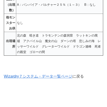
（出現
A：バンパイア・バルチャー２５％（１～３） B：なし
数）
他モン
スター
なし
お供
北の森 暗き道 トラモンテンの森洞窟 ラットキンの廃
出現場
墟 アクパイル山 魔女の山 ダーンの塔 悲しみの海 レ
所
ッサーワイルド グレーターワイルド ドラゴン連峰 死者
の殿堂 ゴローの間
Wizardry７システム・データ一覧ページ
に戻る