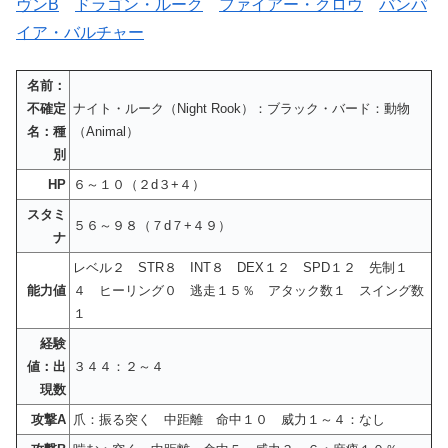
ヴンB
ドラゴン・ルーク
ファイアー・クロウ
バンパ
イア・バルチャー
名前：
不確定
ナイト・ルーク（Night Rook）：ブラック・バード：動物
名：種
（Animal）
別
HP
６～１０（２d３+４）
スタミ
５６～９８（７d７+４９）
ナ
レベル２ STR８ INT８ DEX１２ SPD１２ 先制１
能力値
４ ヒーリング０ 逃走１５％ アタック数１ スイング数
１
経験
値：出
３４４：２～４
現数
攻撃A
爪：振る突く 中距離 命中１０ 威力１～４：なし