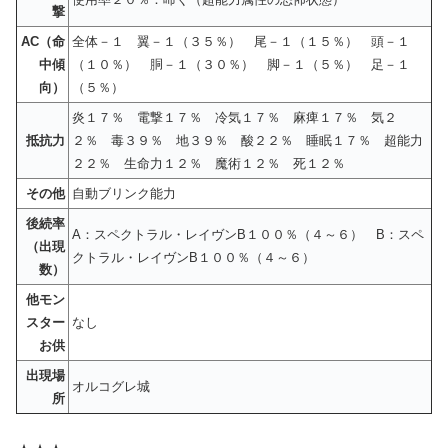
撃
AC（命
全体－１ 翼－１（３５％） 尾－１（１５％） 頭－１
中傾
（１０％） 胴－１（３０％） 脚－１（５％） 足－１
向）
（５％）
炎１７％ 電撃１７％ 冷気１７％ 麻痺１７％ 気２
抵抗力
２％ 毒３９％ 地３９％ 酸２２％ 睡眠１７％ 超能力
２２％ 生命力１２％ 魔術１２％ 死１２％
その他
自動ブリンク能力
後続率
A：スペクトラル・レイヴンB１００％（４～６） B：スペ
（出現
クトラル・レイヴンB１００％（４～６）
数）
他モン
スター
なし
お供
出現場
オルコグレ城
所