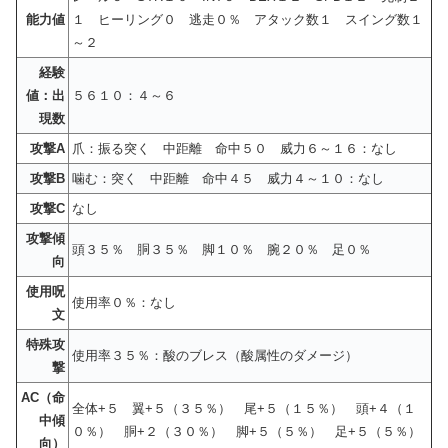
能力値
１ ヒーリング０ 逃走０％ アタック数１ スイング数１
～２
経験
値：出
５６１０：４～６
現数
攻撃A
爪：振る突く 中距離 命中５０ 威力６～１６：なし
攻撃B
噛む：突く 中距離 命中４５ 威力４～１０：なし
攻撃C
なし
攻撃傾
頭３５％ 胴３５％ 脚１０％ 腕２０％ 足０％
向
使用呪
使用率０％：なし
文
特殊攻
使用率３５％：酸のブレス（酸属性のダメージ）
撃
AC（命
全体+５ 翼+５（３５％） 尾+５（１５％） 頭+４（１
中傾
０％） 胴+２（３０％） 脚+５（５％） 足+５（５％）
向）