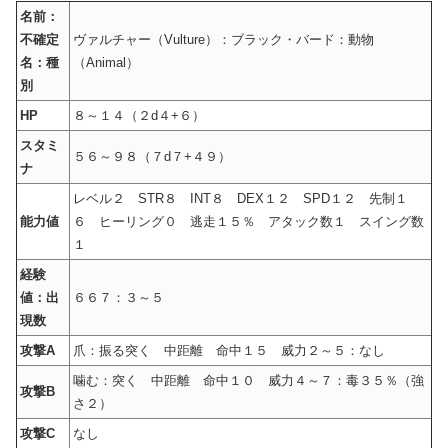
名前：
不確定
ヴァルチャー（Vulture）：ブラック・バード：動物
名：種
（Animal）
別
HP
８～１４（２d４+６）
スタミ
５６～９８（７d７+４９）
ナ
レベル２ STR８ INT８ DEX１２ SPD１２ 先制１
能力値
６ ヒーリング０ 逃走１５％ アタック数１ スイング数
１
経験
値：出
６６７：３～５
現数
攻撃A
爪：振る突く 中距離 命中１５ 威力２～５：なし
噛む：突く 中距離 命中１０ 威力４～７：毒３５％（強
攻撃B
さ２）
攻撃C
なし