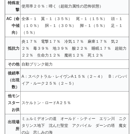
特殊攻
使用率２０％：啼く（超能力属性の恐怖状態）
撃
AC（命
全体－１ 翼－１（３５％） 尾－１（１５％） 頭－１
中傾
（１０％） 胴－１（３０％） 脚－１（５％） 足－１
向）
（５％）
炎１７％ 電撃１７％ 冷気１７％ 麻痺１７％ 気２
抵抗力
２％ 毒３９％ 地３９％ 酸２２％ 睡眠１７％ 超能力
２２％ 生命力１２％ 魔術１２％ 死１２％
その他
自動ブリンク能力
後続率
A：スペクトラル・レイヴンA１５％（２～４） B：バンパ
（出現
イア・ルーク２５％（２～５）
数）
他モン
スター
スケルトン・ロードA２５％
お供
ミュルミデオンの道 オールド・シティー エリン川 ニク
出現場
タリンス地下 沈んだ聖堂 アクパイル ダーンの塔 魔女
所
の山 悲しみの海