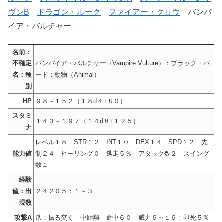
ヴンB
ドラゴン・ルーク
ファイアー・クロウ
バンパ
イア・バルチャー
名前：
不確定
バンパイア・バルチャー（Vampire Vulture）：ブラック・バ
名：種
ード：動物（Animal）
別
HP
９８～１５２（１８d４+８０）
スタミ
１４３～１９７（１４d８+１２５）
ナ
レベル１８ STR１２ INT１０ DEX１４ SPD１２ 先
能力値
制２４ ヒーリング０ 逃走５％ アタック数２ スイング
数１
経験
値：出
２４２０５：１～３
現数
攻撃A
爪：振る突く 中距離 命中６０ 威力６～１６：即死５％