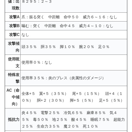
値：出
８２９５：２～３
現数
攻撃A
爪：振る突く 中距離 命中５０ 威力６～１６：なし
攻撃B
噛む：突く 中距離 命中４５ 威力４～１０：なし
攻撃C
なし
攻撃傾
頭３５％ 胴３５％ 脚１０％ 腕２０％ 足０％
向
使用呪
使用率０％：なし
文
特殊攻
使用率３５％：炎のブレス（炎属性のダメージ）
撃
AC（命
全体+５ 翼+５（３５％） 尾+５（１５％） 頭+４（１
中傾
０％） 胴+２（３０％） 脚+５（５％） 足+５（５％）
向）
炎４５％ 電撃２５％ 冷気６５％ 麻痺８５％ 気４
抵抗力
５％ 毒５０％ 地２５％ 酸４５％ 睡眠７５％ 超能力
２５％ 生命力３５％ 魔２０％ 死１０％